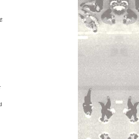
ag
r
d