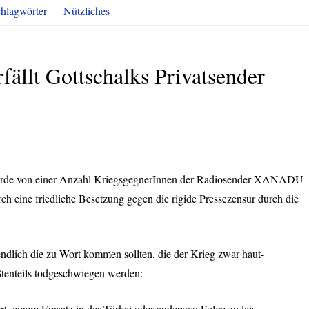
hlagwörter
Nützliches
fällt Gottschalks Privatsender
rde von einer Anzahl KriegsgegnerInnen der Radiosender
XANADU
rch eine friedliche Besetzung gegen die rigide Pressezensur durch die
endlich die zu Wort kommen sollten, die der Krieg zwar haut-
ßtenteils todgeschwiegen werden:
t, einem Einsatz in der Türkei oder anderswo Folge zu leis-