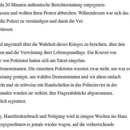
a 20 Minuten authentische Berichterstattung entgegenzu-
rlassen und wollten ihren Protest abbrechen. Währendessen war sich das
ie Polizei zu verständigen und damit die Ver-
nlassen.
 ungestraft über die Wahrheit dieses Krieges zu berichten, über den
en und die Verwüstung ihrer Lebensgrundlage. Ein Konvoi von
von Polizisten hatten sich am Tatort eingefun-
emonstranten. Die einzelnen Polizisten wussten zwar nicht, um was e
nweisung genügte, um wahllos Demonstranten und vor allem einfach
ln und sie teilweise mit Handschellen in das Polizeirevier in der
 Stunden wurden sie verhört, ihre Fingerabdrücke abgenommen,
ich registriert.
, Hausfriedensbruch und Nötigung wird in einigen Wochen ins Haus
iegsgegnerInnen es jemals wieder wagen, auf die vorherrschende