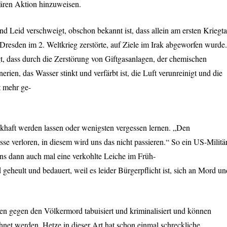
ären Aktion hinzuweisen.
nd Leid verschweigt, obschon bekannt ist, dass allein am ersten Kriegt
resden im 2. Weltkrieg zerstörte, auf Ziele im Irak abgeworfen wurde.
gt, dass durch die Zerstörung von Giftgasanlagen, der chemischen
erien, das Wasser stinkt und verfärbt ist, die Luft verunreinigt und die
t mehr ge-
khaft werden lassen oder wenigsten vergessen lernen. „Den
se verloren, in diesem wird uns das nicht passieren.“ So ein US-Militä
uns dann auch mal eine verkohlte Leiche im Früh-
d geheult und bedauert, weil es leider Bürgerpflicht ist, sich an Mord un
n gegen den Völkermord tabuisiert und kriminalisiert und können
chnet werden. Hetze in dieser Art hat schon einmal schreckliche