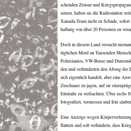
schenden Zensur und Kriegspropagand
setzen, haben sie die Radiostation ve
Xanadu-Team nicht zu Schade, sofort d
haftung von über 20 Personen zu vera
Doch in diesem Land versucht niemand
täglichen Mord an Tausenden Mensch
Polizeiautos, VW-Busse und Dutzende 
den und verhinderten den Abzug der D
sich eigentlich handelt, aber eine A
Zuschauer zu jagen, auf sie einzuprüge
Ettstraße zu verfrachten. Über sechs
fotografiert, vermessen und fein säuberl
Eine Anzeige wegen Körperverletzung
flattern und soll verhindern, dass Kr