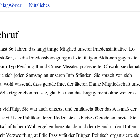
hlagwörter
Nützliches
chruf
ast 86 Jahren das langjährige Mitglied unserer Friedensinitiative, Lo
estoßen, als die Friedensbewegung mit vielfältigen Aktionen gegen die
om Typ Pershing II und Cruise Missiles protestierte. Obwohl sie damal
 sie sich jeden Samstag an unseren Info-Ständen. Sie sprach von sich
a, wohl wissend, dass gerade ihre, der älteren Dame Mitgliedschaft uns
 Weltkrieg erleben musste, glaubte man das Engagement ohne weiteres.
vielfältig. Sie war auch entsetzt und enttäuscht über das Ausmaß der
vität der Politiker, deren Reden sie als bloßes Gerede entlarvte. Sie
schaftlichem Wohlergehen hierzulande und dem Elend in der Dritten
it Verzweiflung auf die Passivität der Bürger. Politisch organisierte sie