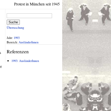
Protest in München seit 1945
Suche
Überraschung
Jahr:
1993
Bereich:
AusländerInnen
Referenzen
s
1993: AusländerInnen
er