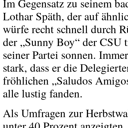
Im Gegensatz zu seinem ba
Lothar Späth, der auf ähnli
würfe recht schnell durch Rü
der „Sunny Boy“ der
CSU
t
seiner Partei sonnen. Immerh
stark, dass er die Delegiert
fröhlichen „Saludos Amigos!
alle lustig fanden.
Als Umfragen zur Herbstw
unter 40 Prozent anzeigten,