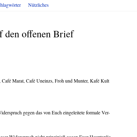
hlagwörter
Nützliches
 den offenen Brief
Café Marat, Café Uneinzs, Froh und Munter, Kafé Kult
 Widerspruch gegen das von Euch eingeleitete formale Ver-
ieser Widerspruch nicht prinzipiell gegen Euer Hauptanlie-