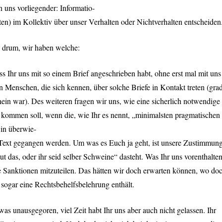
n uns vorliegender: Informatio-
en) im Kollektiv über unser Verhalten oder Nichtverhalten entscheiden
s drum, wir haben welche:
ass Ihr uns mit so einem Brief angeschrieben habt, ohne erst mal mit uns
 Menschen, die sich kennen, über solche Briefe in Kontakt treten (grad
ein war). Des weiteren fragen wir uns, wie eine sicherlich notwendige
e kommen soll, wenn die, wie Ihr es nennt, „minimalsten pragmatischen
 in überwie-
 Text gegangen werden. Um was es Euch ja geht, ist unsere Zustimmun
t das, oder ihr seid selber Schweine“ dasteht. Was Ihr uns vorenthalte
lle Sanktionen mitzuteilen. Das hätten wir doch erwarten können, wo do
d sogar eine Rechtsbehelfsbelehrung enthält.
etwas unausgegoren, viel Zeit habt Ihr uns aber auch nicht gelassen. Ihr