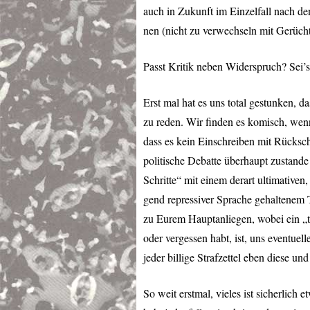
auch in Zukunft im Einzelfall nach de
nen (nicht zu verwechseln mit Gerücht
Passt Kritik neben Widerspruch? Sei’
Erst mal hat es uns total gestunken, d
zu reden. Wir finden es komisch, wenn
dass es kein Einschreiben mit Rücksch
politische Debatte überhaupt zustand
Schritte“ mit einem derart ultimativen,
gend repressiver Sprache gehaltenem
zu Eurem Hauptanliegen, wobei ein „tu
oder vergessen habt, ist, uns eventue
jeder billige Strafzettel eben diese un
So weit erstmal, vieles ist sicherlich 