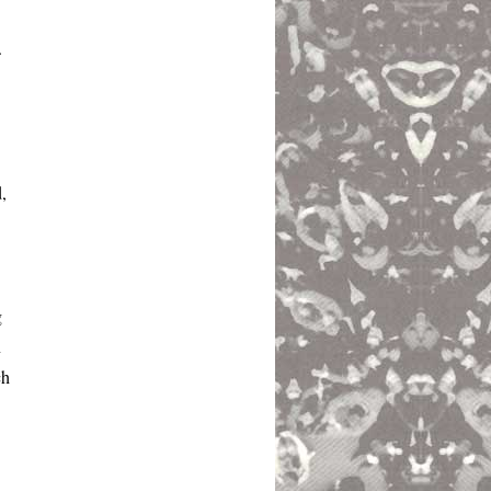
.
,
g
n
ch