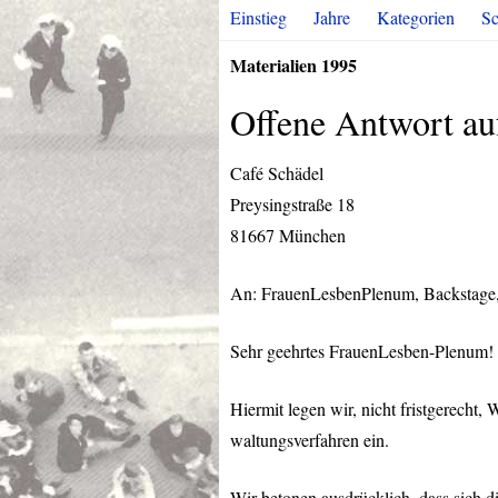
Einstieg
Jahre
Kategorien
Sc
Materialien 1995
Offene Antwort auf
Café Schädel
Preysingstraße 18
81667 München
An: FrauenLesbenPlenum, Backstage, 
Sehr geehrtes FrauenLesben-Plenum!
Hiermit legen wir, nicht fristgerecht,
waltungsverfahren ein.
Wir betonen ausdrücklich, dass sich d