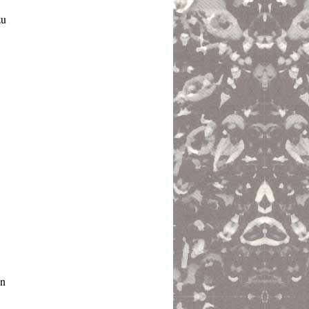
zu
nn