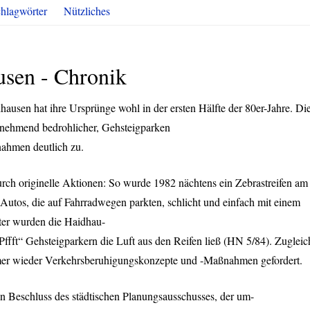
hlagwörter
Nützliches
usen - Chronik
hausen hat ihre Ursprünge wohl in der ersten Hälfte der 80er-Jahre. Di
unehmend bedrohlicher, Gehsteigparken
nahmen deutlich zu.
urch originelle Aktionen: So wurde 1982 nächtens ein Zebrastreifen am
Autos, die auf Fahrradwegen parkten, schlicht und einfach mit einem
ater wurden die Haidhau-
Pffft“ Gehsteigparkern die Luft aus den Reifen ließ (HN 5/84). Zugleic
r wieder Verkehrsberuhigungskonzepte und -Maßnahmen gefordert.
in Beschluss des städtischen Planungsausschusses, der um-