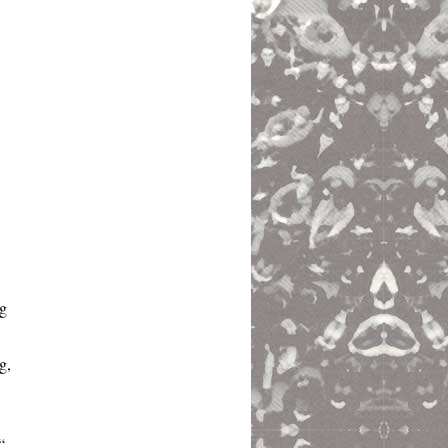
ng
g,
“