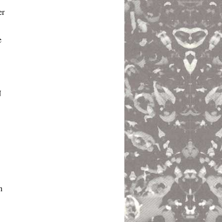
er
e
N
n