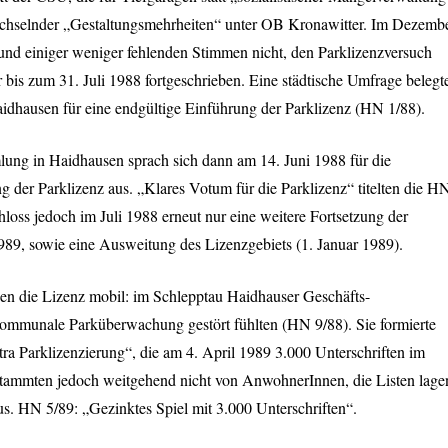
wechselnder „Gestaltungsmehrheiten“ unter OB Kronawitter. Im Dezemb
und einiger weniger fehlenden Stimmen nicht, den Parklizenzversuch
r bis zum 31. Juli 1988 fortgeschrieben. Eine städtische Umfrage belegt
aidhausen für eine endgültige Einführung der Parklizenz (HN 1/88).
ung in Haidhausen sprach sich dann am 14. Juni 1988 für die
 der Parklizenz aus. „Klares Votum für die Parklizenz“ titelten die H
hloss jedoch im Juli 1988 erneut nur eine weitere Fortsetzung der
989, sowie eine Ausweitung des Lizenzgebiets (1. Januar 1989).
n die Lizenz mobil: im Schlepptau Haidhauser Geschäfts-
 Kommunale Parküberwachung gestört fühlten (HN 9/88). Sie formierte
tra Parklizenzierung“, die am 4. April 1989 3.000 Unterschriften im
 stammten jedoch weitgehend nicht von AnwohnerInnen, die Listen lage
s. HN 5/89: „Gezinktes Spiel mit 3.000 Unterschriften“.