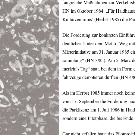
fangreiche Maßnahmen zur Verkehrsber
HN im Oktober 1984: „Für Haidhausen 
Kulturzentrums’ (Herbst 1985) die Par
Die Forderung zur konkreten Einführu
deutlicher. Unter dem Motto „Weg mit
Mieterinitiative am 31. Januar 1985 ei
sammlung“ (HN 3/85). Am 5. März des
merlein’s Tag“ statt, bei dem in Form e
fahrzeuge demolieren durften (HN 4/8
Als im Herbst 1985 immer noch keine 
vom 17. September die Forderung nach 
die Parklizenz am 1. Juli 1986 in Haid
sondern eine Pilotphase, die bis Ende 
Gar nicht gefallen hatte das Pilotproje