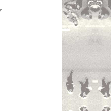
r
n
.