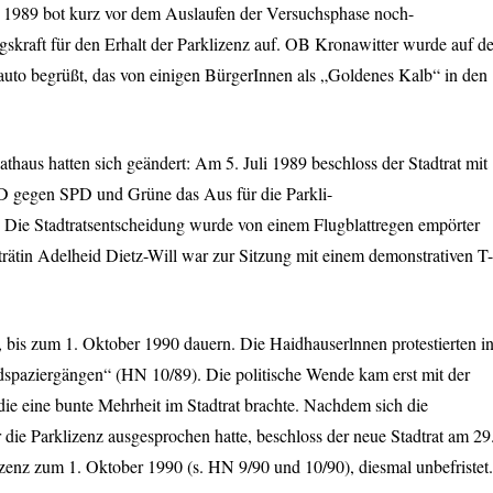
1989 bot kurz vor dem Auslaufen der Versuchsphase noch-
ngskraft für den Erhalt der Parklizenz auf. OB Kronawitter wurde auf de
to begrüßt, das von einigen BürgerInnen als „Goldenes Kalb“ in den
haus hatten sich geändert: Am 5. Juli 1989 beschloss der Stadtrat mit
D
gegen
SPD
und Grüne das Aus für die Parkli-
 Die Stadtratsentscheidung wurde von einem Flugblattregen empörter
trätin Adelheid Dietz-Will war zur Sitzung mit einem demonstrativen T-
hr, bis zum 1. Oktober 1990 dauern. Die Haidhauserlnnen protestierten i
dspaziergängen“ (HN 10/89). Die politische Wende kam erst mit der
 eine bunte Mehrheit im Stadtrat brachte. Nachdem sich die
die Parklizenz ausgesprochen hatte, beschloss der neue Stadtrat am 29
zenz zum 1. Oktober 1990 (s. HN 9/90 und 10/90), diesmal unbefristet.