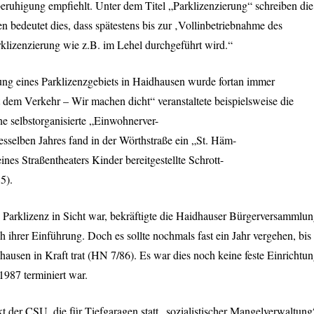
uhigung empfiehlt. Unter dem Titel „Parklizenzierung“ schreiben die
bedeutet dies, dass spätestens bis zur ‚Vollinbetriebnahme des
klizenzierung wie z.B. im Lehel durchgeführt wird.“
ng eines Parklizenzgebiets in Haidhausen wurde fortan immer
 dem Verkehr – Wir machen dicht“ veranstaltete beispielsweise die
ne selbstorganisierte „Einwohnerver-
selben Jahres fand in der Wörthstraße ein „St. Häm-
ines Straßentheaters Kinder bereitgestellte Schrott-
5).
Parklizenz in Sicht war, bekräftigte die Haidhauser Bürgerversammlu
ihrer Einführung. Doch es sollte nochmals fast ein Jahr vergehen, bis
hausen in Kraft trat (HN 7/86). Es war dies noch keine feste Einrichtun
1987 terminiert war.
kt der
CSU
, die für Tiefgaragen statt „sozialistischer Mangelverwaltung