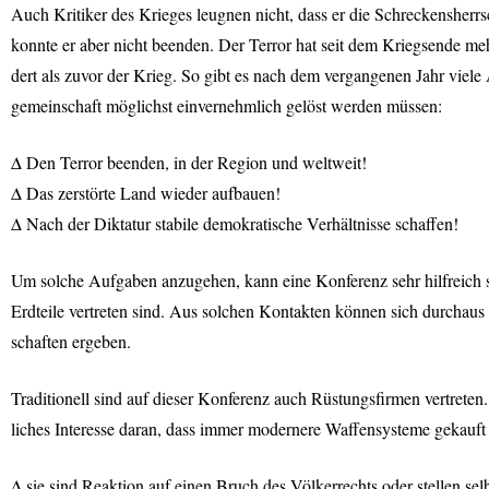
Auch Kritiker des Krieges leugnen nicht, dass er die Schreckensherr
konnte er aber nicht beenden. Der Terror hat seit dem Kriegsende meh
dert als zuvor der Krieg. So gibt es nach dem vergangenen Jahr viele
gemeinschaft möglichst einvernehmlich gelöst werden müssen:
∆ Den Terror beenden, in der Region und weltweit!
∆ Das zerstörte Land wieder aufbauen!
∆ Nach der Diktatur stabile demokratische Verhältnisse schaffen!
Um solche Aufgaben anzugehen, kann eine Konferenz sehr hilfreich s
Erdteile vertreten sind. Aus solchen Kontakten können sich durchaus 
schaften ergeben.
Traditionell sind auf dieser Konferenz auch Rüstungsfirmen vertreten.
liches Interesse daran, dass immer modernere Waffensysteme gekauft
∆ sie sind Reaktion auf einen Bruch des Völkerrechts oder stellen selb