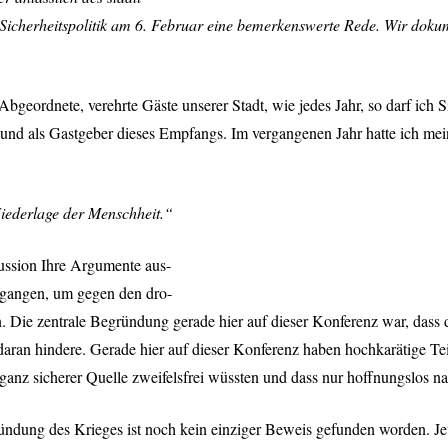
icherheitspolitik am 6. Februar eine bemerkenswerte Rede. Wir dokume
eordnete, verehrte Gäste unserer Stadt, wie jedes Jahr, so darf ich 
 und als Gastgeber dieses Empfangs. Im vergangenen Jahr hatte ich m
Niederlage der Menschheit.“
ussion Ihre Argumente aus-
egangen, um gegen den dro-
. Die zentrale Begründung gerade hier auf dieser Konferenz war, dass 
ran hindere. Gerade hier auf dieser Konferenz haben hochkarätige Teiln
 ganz sicherer Quelle zweifelsfrei wüssten und dass nur hoffnungslos 
ündung des Krieges ist noch kein einziger Beweis gefunden worden. Jet