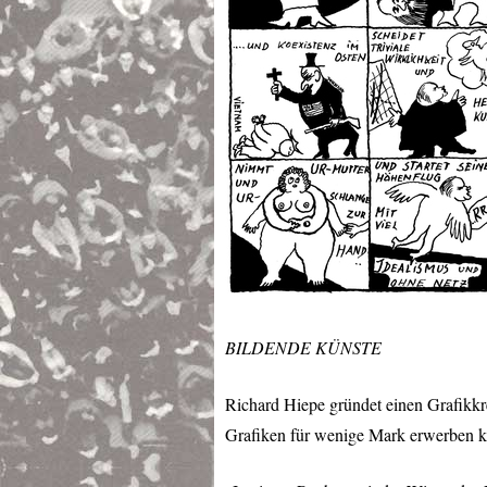
BILDENDE
KÜNSTE
Richard Hiepe gründet einen Grafikkr
Grafiken für wenige Mark erwerben k