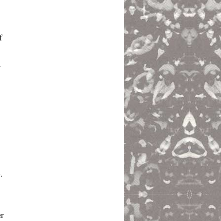
f
-
.
er