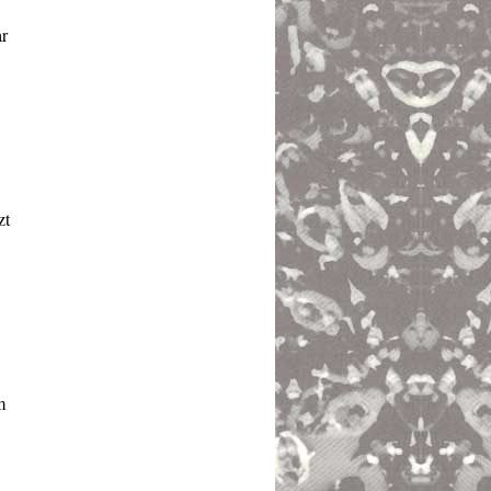
ar
zt
m