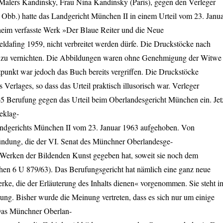
 Malers Kandinsky, Frau Nina Kandinsky (Paris), gegen den Verleger
Obb.) hatte das Landgericht München II in einem Urteil vom 23. Janu
heim verfasste Werk »Der Blaue Reiter und die Neue
eldafing 1959, nicht verbreitet werden dürfe. Die Druckstöcke nach
 zu vernichten. Die Abbildungen waren ohne Genehmigung der Witwe
tpunkt war jedoch das Buch bereits vergriffen. Die Druckstöcke
 Verlages, so dass das Urteil praktisch illusorisch war. Verleger
 Berufung gegen das Urteil beim Oberlandesgericht München ein. Jet
eklag-
Landgerichts München II vom 23. Januar 1963 aufgehoben. Von
ündung, die der VI. Senat des Münchner Oberlandesge-
 Werken der Bildenden Kunst gegeben hat, soweit sie noch dem
hen 6 U 879/63). Das Berufungsgericht hat nämlich eine ganz neue
rke, die der Erläuterung des Inhalts dienen« vorgenommen. Sie steht i
ung. Bisher wurde die Meinung vertreten, dass es sich nur um einige
Das Münchner Oberlan-