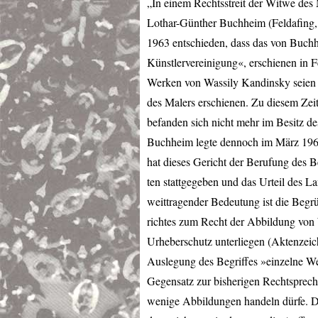
„In einem Rechtsstreit der Witwe des
Lothar-Günther Buchheim (Feldafing, 
1963 entschieden, dass das von Buch
Künstlervereinigung«, erschienen in F
Werken von Wassily Kandinsky seien
des Malers erschienen. Zu diesem Zei
befanden sich nicht mehr im Besitz des
Buchheim legte dennoch im März 1965
hat dieses Gericht der Berufung des B
ten stattgegeben und das Urteil des 
weittragender Bedeutung ist die Begr
richtes zum Recht der Abbildung von
Urheberschutz unterliegen (Aktenzeic
Auslegung des Begriffes »einzelne We
Gegensatz zur bisherigen Rechtsprech
wenige Abbildungen handeln dürfe. 