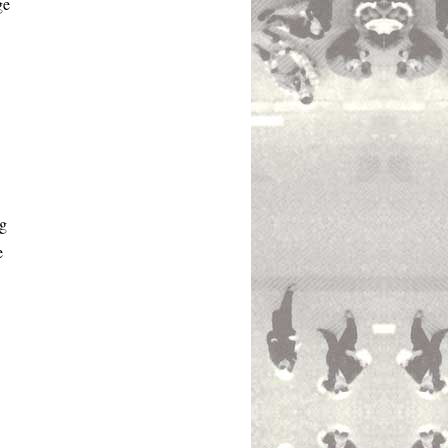
ge
ng
e