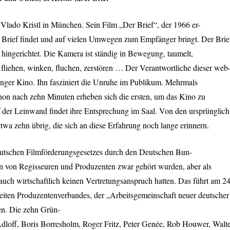
 Vlado Kristl in München. Sein Film „Der Brief“, der 1966 er-
inen Brief findet und auf vielen Umwegen zum Empfänger bringt. Der Brie
d hingerichtet. Die Kamera ist ständig in Bewegung, taumelt,
fliehen, winken, fluchen, zerstören … Der Verantwortliche dieser web
inger Kino. Ihn fasziniert die Unruhe im Publikum. Mehrmals
hon nach zehn Minuten erheben sich die ersten, um das Kino zu
 der Leinwand findet ihre Entsprechung im Saal. Von den ursprünglich
wa zehn übrig, die sich an diese Erfahrung noch lange erinnern.
eutschen Filmförderungsgesetzes durch den Deutschen Bun-
ion von Regisseuren und Produzenten zwar gehört wurden, aber als
 auch wirtschaftlich keinen Vertretungsanspruch hatten. Das führt am 24
iten Produzentenverbandes, der „Arbeitsgemeinschaft neuer deutscher
en. Die zehn Grün-
dloff, Boris Borresholm, Roger Fritz, Peter Genée, Rob Houwer, Walt