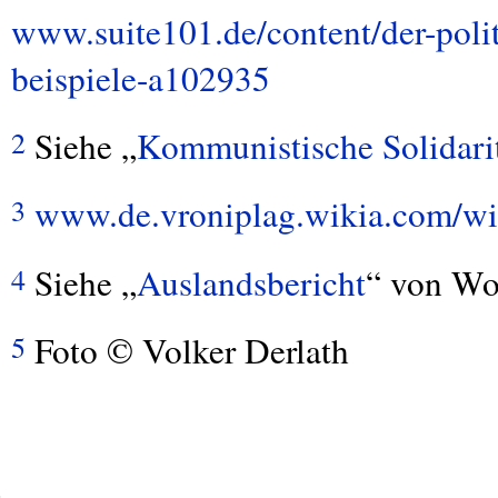
www.suite101.de/content/der-polit
beispiele-a102935
Siehe „
Kommunistische Solidarit
2
www.de.vroniplag.wikia.com/wi
3
Siehe „
Auslandsbericht
“ von Wo
4
Foto © Volker Derlath
5