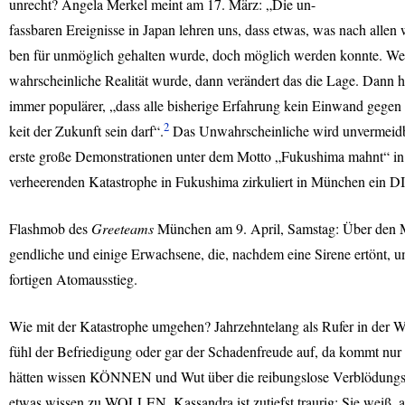
unrecht? Angela Merkel meint am 17. März: „Die un-
fassbaren Ereignisse in Japan lehren uns, dass etwas, was nach allen
ben für unmöglich gehalten wurde, doch möglich werden konnte. Wen
wahrscheinliche Realität wurde, dann verändert das die Lage. Dann 
immer populärer, „dass alle bisherige Erfahrung kein Einwand gegen 
2
keit der Zukunft sein darf“.
Das Unwahrscheinliche wird unvermeidbar
erste große Demonstrationen unter dem Motto „Fukushima mahnt“ in
verheerenden Katastrophe in Fukushima zirkuliert in München ein
D
Flashmob des
Greeteams
München am 9. April, Samstag: Über den Mar
gendliche und einige Erwachsene, die, nachdem eine Sirene ertönt, u
fortigen Atomausstieg.
Wie mit der Katastrophe umgehen? Jahrzehntelang als Rufer in der 
fühl der Befriedigung oder gar der Schadenfreude auf, da kommt nur
hätten wissen KÖNNEN und Wut über die reibungslose Verblödungsmasc
etwas wissen zu
WOLLEN
. Kassandra ist zutiefst traurig: Sie weiß