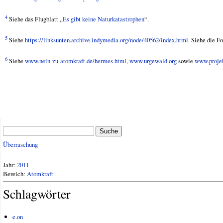
4
Siehe das Flugblatt „
Es gibt keine Naturkatastrophen
“.
5
Siehe
https://linksunten.archive.indymedia.org/node/40562/index.html
. Siehe die F
6
Siehe
www.nein-zu-atomkraft.de/hermes.html
,
www.urgewald.org
sowie
www.projek
Suche
Überraschung
Jahr:
2011
Bereich:
Atomkraft
Schlagwörter
e.on