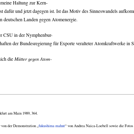
t meine Haltung zur Kern-
uerst dafür und jetzt dagegen ist. Ist das Motiv des Sinneswandels auf
t in deutschen Landen gegen Atomenergie.
er
CSU
in der Nymphenbur-
aften der Bundesregierung für Exporte veralteter Atomkraftwerke in Sc
sich die
Mütter gegen Atom-
kfurt am Main 1989, 364.
r von der Demonstration „
fukushima mahnt
“ von Andrea Naica-Loebell sowie die Fotos