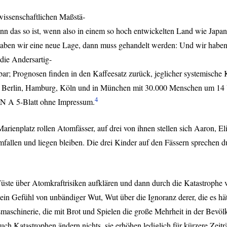
 wissenschaftlichen Maßstä-
n das so ist, wenn also in einem so hoch entwickelten Land wie Japan
haben wir eine neue Lage, dann muss gehandelt werden: Und wir haben 
die Andersartig-
; Prognosen finden in den Kaffeesatz zurück, jeglicher systemische Ko
 Berlin, Hamburg, Köln und in München mit 30.000 Menschen um 14 U
4
IN
A 5-Blatt ohne Impressum.
ienplatz rollen Atomfässer, auf drei von ihnen stellen sich Aaron, El
mfallen und liegen bleiben. Die drei Kinder auf den Fässern sprechen
Wüste über Atomkraftrisiken aufklären und dann durch die Katastroph
 ein Gefühl von unbändiger Wut, Wut über die Ignoranz derer, die es 
hinerie, die mit Brot und Spielen die große Mehrheit in der Bevölker
, auch Katastrophen ändern nichts, sie erhöhen lediglich für kürzere Ze