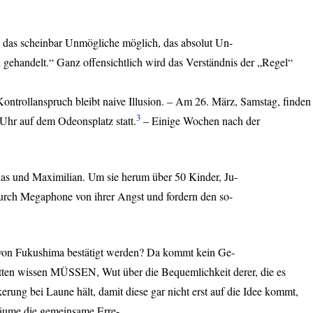
 das scheinbar Unmögliche möglich, das absolut Un-
gehandelt.“ Ganz offensichtlich wird das Verständnis der „Regel“
ntrollanspruch bleibt naive Illusion. – Am 26. März, Samstag, finden
3
hr auf dem Odeonsplatz statt.
– Einige Wochen nach der
ias und Maximilian. Um sie herum über 50 Kinder, Ju-
 durch Megaphone von ihrer Angst und fordern den so-
e von Fukushima bestätigt werden? Da kommt kein Ge-
hätten wissen MÜSSEN, Wut über die Bequemlichkeit derer, die es
ung bei Laune hält, damit diese gar nicht erst auf die Idee kommt,
iträume die gemeinsame Erre-