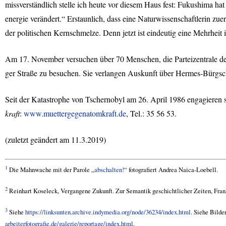
missverständlich stelle ich heute vor diesem Haus fest: Fukushima ha
energie verändert.“ Erstaunlich, dass eine Naturwissenschaftlerin z
der politischen Kernschmelze. Denn jetzt ist eindeutig eine Mehrhei
Am 17. November versuchen über 70 Menschen, die Parteizentrale d
ger Straße zu besuchen. Sie verlangen Auskunft über Hermes-Bürgsch
Seit der Katastrophe von Tschernobyl am 26. April 1986 engagieren 
kraft
:
www.muettergegenatomkraft.de
, Tel.: 35 56 53.
(zuletzt geändert am 11.3.2019)
1
Die Mahnwache mit der Parole „
abschalten!
“ fotografiert Andrea Naica-Loebell.
2
Reinhart Koseleck, Vergangene Zukunft. Zur Semantik geschichtlicher Zeiten, Fran
3
Siehe
https://linksunten.archive.indymedia.org/node/36234/index.html
. Siehe Bilde
arbeiterfotografie.de/galerie/reportage/index.html
.