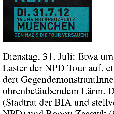
Dienstag, 31. Juli: Etwa um 
Laster der
NPD
-Tour auf, e
dert GegendemonstrantInnen
ohrenbetäubendem Lärm. Di
(Stadtrat der
BIA
und stellv
NPD
) und Ronny Zasowk 