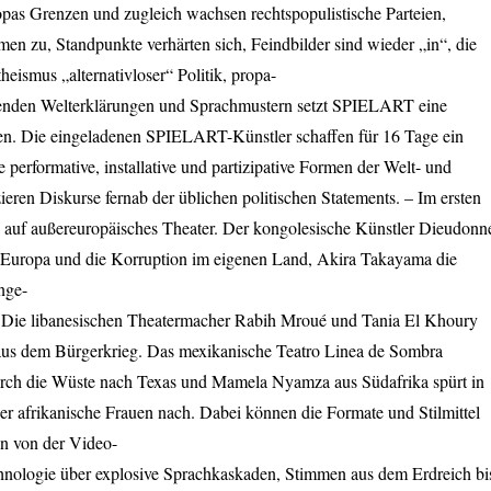
opas Grenzen und zugleich wachsen rechtspopulistische Parteien,
n zu, Standpunkte verhärten sich, Feindbilder sind wieder „in“, die
ismus „alternativloser“ Politik, propa-
renden Welterklärungen und Sprachmustern setzt
SPIELART
eine
gen. Die eingeladenen
SPIELART
-Künstler schaffen für 16 Tage ein
e performative, installative und partizipative Formen der Welt- und
ieren Diskurse fernab der üblichen politischen Statements. – Im ersten
us auf außereuropäisches Theater. Der kongolesische Künstler Dieudonn
f Europa und die Korruption im eigenen Land, Akira Takayama die
nge-
 Die libanesischen Theatermacher Rabih Mroué und Tania El Khoury
aus dem Bürgerkrieg. Das mexikanische Teatro Linea de Sombra
 durch die Wüste nach Texas und Mamela Nyamza aus Südafrika spürt in
r afrikanische Frauen nach. Dabei können die Formate und Stilmittel
hen von der Video-
echnologie über explosive Sprachkaskaden, Stimmen aus dem Erdreich bi