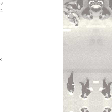
ES
en
ce