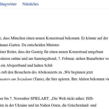
hlagwörter
Nützliches
de, dass München einen neuen Konzertsaal bekommt. Er könnte auf der
nanz-Garten. Da entscheiden Minister-
ster Reiter, dass der Gasteig für einen neuen Konzertsaal umgebaut
tieren online und am Samstagabend, 7. Februar, stehen Bauarbeiter vo
 ein Absperrband und halten Schil-
 ruft den Besuchern des Abokonzerts zu „Wir beginnen jetzt
heaters am Sozialamt
(Tams), die hier agieren. Ihre Aktion bekommt vi
ber bis 7. November
SPIELART
: „Die Welt rückt näher:
ISIS
-
ikte in der Ukraine und im Nahen Osten, die Griechenland- und