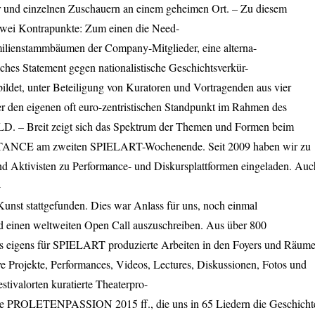
 und einzelnen Zuschauern an einem geheimen Ort. – Zu diesem
zwei Kontrapunkte: Zum einen die Need-
ilienstammbäumen der Company-Mitglieder, eine alterna-
liches Statement gegen nationalistische Geschichtsverkür-
ildet, unter Beteiligung von Kuratoren und Vortragenden aus vier
er den eigenen oft euro-zentristischen Standpunkt im Rahmen des
LD
. – Breit zeigt sich das Spektrum der Themen und Formen beim
TANCE
am zweiten
SPIELART
-Wochenende. Seit 2009 haben wir zu
d Aktivisten zu Performance- und Diskursplattformen eingeladen. Auc
-
Kunst stattgefunden. Dies war Anlass für uns, noch einmal
d einen weltweiten Open Call auszuschreiben. Aus über 800
s eigens für
SPIELART
produzierte Arbeiten in den Foyers und Räum
tive Projekte, Performances, Videos, Lectures, Diskussionen, Fotos und
stivalorten kuratierte Theaterpro-
ie
PROLETENPASSION
2015 ff., die uns in 65 Liedern die Geschicht