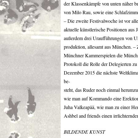
der Klassenkämpfe von unten näher br
von Milo Rau, sowie eine Schlafzimme
– Die zweite Festivalwoche ist vor a
aktuelle künstlerische Positionen aus 
außerdem drei Uraufführungen von Ulr
produktion, allesamt aus München. – 
Münchner Kammerspielen die Münchne
Protokoll die Rolle der Delegierten 
Dezember 2015 die nächste Weltklima-K
be-
steht, das Ruder noch einmal herumzu
wie man auf Kommando eine Erektion
Juha Valkeapää, wie man zu einer He
Ashbel and friends einen irrlichternde
BILDENDE
KUNST