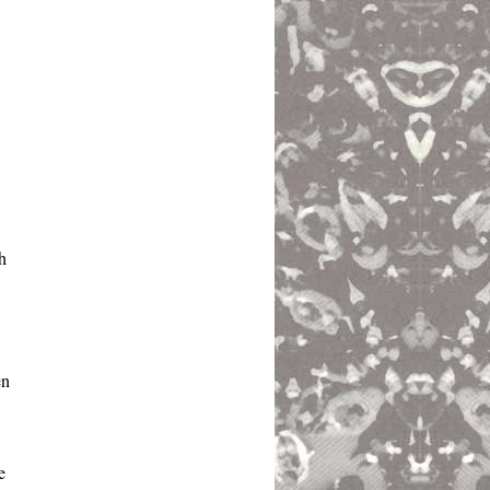
h
en
e