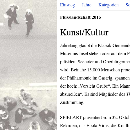
Einstieg
Jahre
Kategorien
Sc
Flusslandschaft 2015
Kunst/Kultur
Jahrelang glaubt die Klassik-Gemein
Museums-Insel stehen oder auf dem Fi
präsident Seehofer und Oberbürgermei
wird. Beinahe 15.000 Menschen protes
der Philharmonie im Gasteig, spannen
der hoch: „Vorsicht Grube“. Ein Mann
abzureißen“. Es sind Mitglieder des
T
Zustimmung.
SPIELART
präsentiert vom 32. Okto
Rekruten, das Ebola-Virus, die Konfl