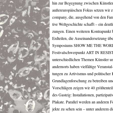
hin zur Begegnung zwischen Künstler
außereuropäischen Fokus setzen wir 
company, die, ausgehend von den Fam
tive Weltgeschichte schafft – ein deut
zungen. Einen weiteren Kontrapunkt b
Erdteilen, die Auseinandersetzung üb
Symposiums
SHOW
ME
THE
WOR
Festivalschwerpunkt
ART
IN
RESIS
unterschiedlichen Themen Künstler un
andernorts haben vielfältige Veranstal
tungen zu Artivismus und politischer 
Grundlagenforschung zu betreiben un
Vorschlägen zeigen wir 40 größtenteil
des Gasteig: Installationen, partizipa
Plakate. Parallel werden an anderen Fe
jekte zu sehen sein – unter anderem d