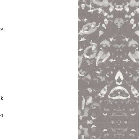
st
nk
00