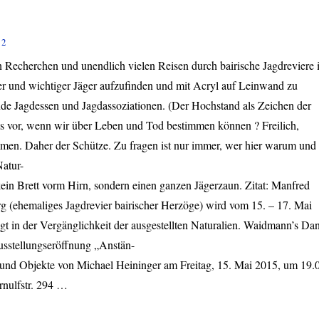
2
 Recherchen und unendlich vielen Reisen durch bairische Jagdreviere i
r und wichtiger Jäger aufzufinden und mit Acryl auf Leinwand zu
de Jagdessen und Jagdassoziationen. (Der Hochstand als Zeichen der
s vor, wenn wir über Leben und Tod bestimmen können ? Freilich,
men. Daher der Schütze. Zu fragen ist nur immer, wer hier warum und
Natur-
kein Brett vorm Hirn, sondern einen ganzen Jägerzaun. Zitat: Manfred
 (ehemaliges Jagdrevier bairischer Herzöge) wird vom 15. – 17. Mai
egt in der Vergänglichkeit der ausgestellten Naturalien. Waidmann’s Da
usstellungseröffnung „Anstän-
 und Objekte von Michael Heininger am Freitag, 15. Mai 2015, um 19.
rnulfstr. 294 …