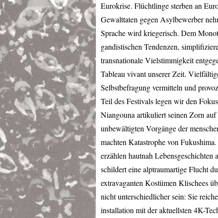
Eurokrise. Flüchtlinge sterben an Eur
Gewalttaten gegen Asylbewerber nehme
Sprache wird kriegerisch. Dem Monothe
gandistischen Tendenzen, simplifizie
transnationale Vielstimmigkeit entge
Tableau vivant unserer Zeit. Vielfältig
Selbstbefragung vermitteln und provoz
Teil des Festivals legen wir den Fok
Niangouna artikuliert seinen Zorn au
unbewältigten Vorgänge der mensche
machten Katastrophe von Fukushima.
erzählen hautnah Lebensgeschichten 
schildert eine alptraumartige Flucht
extravaganten Kostümen Klischees übe
nicht unterschiedlicher sein: Sie reic
installation mit der aktuellsten 4K-T