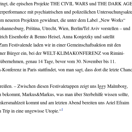
ingt, die epischen Projekte
THE
CIVIL
WARS
und
THE
DARK
AG
rperformance mit psychiatrischen und polizeilichen Untersuchungsakt
llem neueren Projekten gewidmet, die unter dem Label „New Works“
Johannesburg, Priština, Utrecht, Wien, Berlin/Tel Aviv vorstellen – und
ich Eisenhofer & Benno Heisel, Anna Konjetzky und satellit
Zum Festivalende laden wir in einer Gemeinschaftsaktion mit den
r Bürger ein, bei der
WELT
-
KLIMAKONFERENZ
von Rimini-
zu übernehmen, genau 14 Tage, bevor vom 30. November bis 11.
onferenz in Paris stattfindet, von man sagt, dass dort die letzte Chan
reißen. – Zwischen diesen Festivaletappen zeigt uns Iggy Malmborg,
 bekommt, Markus&Markus, was man über Sterbehilfe wissen sollte,
nkersmahlzeit kommt und am letzten Abend bereiten uns Ariel Efraim
1
n Trip in eine ungewisse Utopie.“