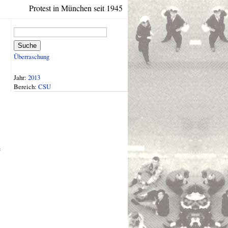
Protest in München seit 1945
Suche
Überraschung
Jahr:
2013
Bereich:
CSU
e