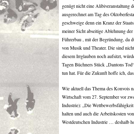
genügt nicht eine Alibiveranstaltung d
ausgerechnet am Tag des Oktoberfestan
geschweige denn ein Kranz der Staat
meiner Sicht abseitige Ablehnung der
Führerbau , mit der Begründung, da dür
von Musik und Theater. Die sind nicht
diesem Irrglauben noch aufsitzt, würd
Tagen Büchners Stück „Dantons Tod“ a
tun hat. Für die Zukunft hoffe ich, das
Wie aktuell das Thema des Konvois na
Wirtschaft vom 27. September vor zwei 
Industrie): „Die Wettbewerbsfähigkeit
halten und auch die Arbeitskosten von
Westdeutschen Industrie … deshalb hoff