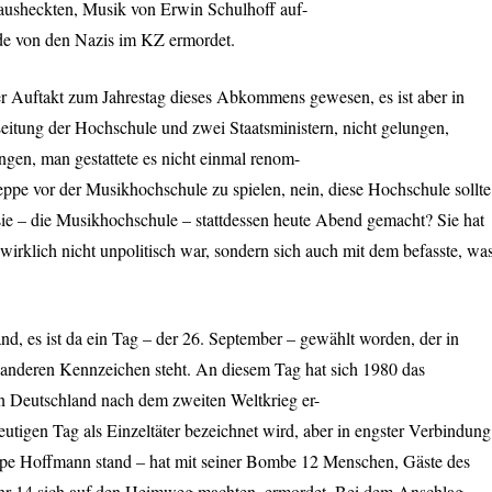
usheckten, Musik von Erwin Schulhoff auf-
de von den Nazis im KZ ermordet.
r Auftakt zum Jahrestag dieses Abkommens gewesen, es ist aber in
itung der Hochschule und zwei Staatsministern, nicht gelungen,
ngen, man gestattete es nicht einmal renom-
ppe vor der Musikhochschule zu spielen, nein, diese Hochschule sollte
sie – die Musikhochschule – stattdessen heute Abend gemacht? Sie hat
wirklich nicht unpolitisch war, sondern sich auch mit dem befasste, wa
d, es ist da ein Tag – der 26. September – gewählt worden, der in
anderen Kennzeichen steht. An diesem Tag hat sich 1980 das
 in Deutschland nach dem zweiten Weltkrieg er-
eutigen Tag als Einzeltäter bezeichnet wird, aber in engster Verbindung
ppe Hoffmann stand – hat mit seiner Bombe 12 Menschen, Gäste des
 Uhr 14 sich auf den Heimweg machten, ermordet. Bei dem Anschlag