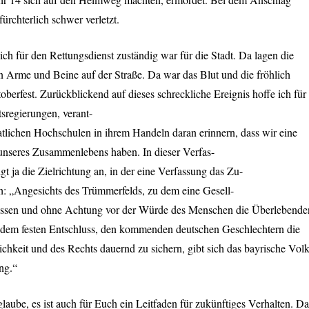
rchterlich schwer verletzt.
ich für den Rettungsdienst zuständig war für die Stadt. Da lagen die
en Arme und Beine auf der Straße. Da war das Blut und die fröhlich
erfest. Zurückblickend auf dieses schreckliche Ereignis hoffe ich für
tsregierungen, verant-
atlichen Hochschulen in ihrem Handeln daran erinnern, dass wir eine
unseres Zusammenlebens haben. In dieser Verfas-
gt ja die Zielrichtung an, in der eine Verfassung das Zu-
ch: „Angesichts des Trümmerfelds, zu dem eine Gesell-
issen und ohne Achtung vor der Würde des Menschen die Überlebende
in dem festen Entschluss, den kommenden deutschen Geschlechtern die
hkeit und des Rechts dauernd zu sichern, gibt sich das bayrische Vol
ng.“
 glaube, es ist auch für Euch ein Leitfaden für zukünftiges Verhalten. Da