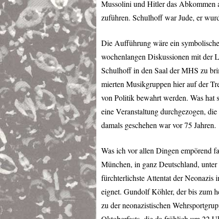
Mussolini und Hitler das Abkommen a
zuführen. Schulhoff war Jude, er wur
Die Aufführung wäre ein symbolische
wochenlangen Diskussionen mit der Le
Schulhoff in den Saal der
MHS
zu bri
mierten Musikgruppen hier auf der Tre
von Politik bewahrt werden. Was hat 
eine Veranstaltung durchgezogen, die 
damals geschehen war vor 75 Jahren.
Was ich vor allen Dingen empörend fan
München, in ganz Deutschland, unter 
fürchterlichste Attentat der Neonazis
eignet. Gundolf Köhler, der bis zum h
zu der neonazistischen Wehrsportgru
Oktoberfests, die da fröhlich um 22