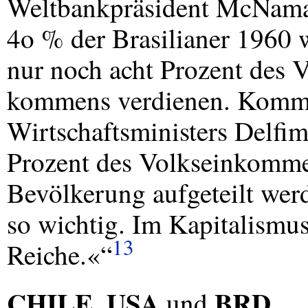
Weltbankpräsident McNamar
4o % der Brasilianer 1960 
nur noch acht Prozent des V
kommens verdienen. Komme
Wirtschaftsministers Delfim
Prozent des Volkseinkomme
Bevölkerung aufgeteilt werd
so wichtig. Im Kapitalismu
13
Reiche.«“
CHILE
USA
BRD
,
und