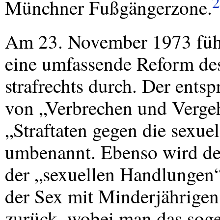
2
Münchner Fußgängerzone.
Am 23. November 1973 führt
eine umfassende Reform de
strafrechts durch. Der ent
von „Verbrechen und Vergehe
„Straftaten gegen die sexu
umbenannt. Ebenso wird der
der „sexuellen Handlungen“ 
der Sex mit Minderjährigen
zurück, wobei man das soge