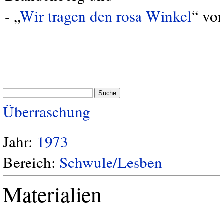
- „
Wir tragen den rosa Winkel
“ vo
Suche
Überraschung
Jahr:
1973
Bereich:
Schwule/Lesben
Materialien