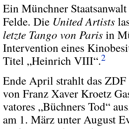
Ein Münchner Staatsanwalt
United Artists
Felde. Die
la
letzte Tango von Paris
in Mü
Intervention eines Kinobesit
2
Titel „Heinrich VIII“.
Ende April strahlt das
ZDF
von Franz Xaver Kroetz Gas
vatores „Büchners Tod“ aus,
am 1. März unter August Ev