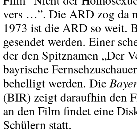
Film “Nicht der Homosexuell
vers …”. Die
ARD
zog da n
1973 ist die
ARD
so weit. B
gesendet werden. Einer sche
der den Spitznamen „Der Ver
bayrische Fernsehzuschaue
Bayer
behelligt werden. Die
(
BIR
) zeigt daraufhin den 
an den Film findet eine Di
Schülern statt.