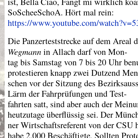
ist, Bella Ciao, Fangt mi wirklich koa
SoScheeSchoA. Hört mal rein:
https://www.youtube.com/watch?v
Die Panzerteststrecke auf dem Areal 
Wegmann
in Allach darf von Mon-
tag bis Samstag von 7 bis 20 Uhr benu
protestieren knapp zwei Dutzend Men
schen vor der Sitzung des Bezirksaus
Lärm der Fahrprüfungen und Test-
fahrten satt, sind aber auch der Mein
heutzutage überflüssig sei. Der Münc
ner Wirtschaftsreferent von der
CSU
h
habe 2.000 Beschäftigte. Sollten Pro