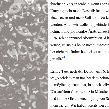
feindliche Vergangenheit, wenn aber I
Umgang nicht mehr. Deshalb laden wir 
einzusetzen und mehr Solidarität zu l
werden. Auch wir wollen ungehindert 
nehmen und problemlos Ärzte aufsuche
UN-Behindertenrechtskonvention, d.h. e
wurde, ist sie bis heute nicht umgeset
her nicht mit Ruhm bekleckert und n
1
gestellt.“
Einige Tage nach der Demo, am 16. Mai
te: „Nachdem man uns bei dem behinde
unmöglich gemacht hat, habe ich sel
Uhr auf dem Odeonsplatz in München fü
und für die Gleichberechtigung von S
monstrieren. Wir haben bereits von e