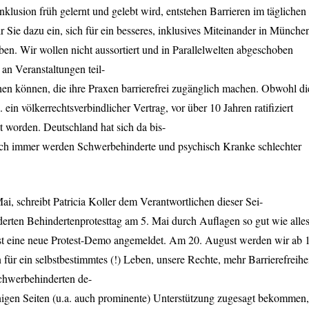
nklusion früh gelernt und gelebt wird, entstehen Barrieren im täglichen
Sie dazu ein, sich für ein besseres, inklusives Miteinander in Münche
eben. Wir wollen nicht aussortiert und in Parallelwelten abgeschoben
an Veranstaltungen teil-
n können, die ihre Praxen barrierefrei zugänglich machen. Obwohl di
in völkerrechtsverbindlicher Vertrag, vor über 10 Jahren ratifiziert
zt worden. Deutschland hat sich da bis-
och immer werden Schwerbehinderte und psychisch Kranke schlechter
, schreibt Patricia Koller dem Verantwortlichen dieser Sei-
rten Behindertenprotesttag am 5. Mai durch Auflagen so gut wie alle
bst eine neue Protest-Demo angemeldet. Am 20. August werden wir ab 
r ein selbstbestimmtes (!) Leben, unsere Rechte, mehr Barrierefreihe
chwerbehinderten de-
inigen Seiten (u.a. auch prominente) Unterstützung zugesagt bekommen,