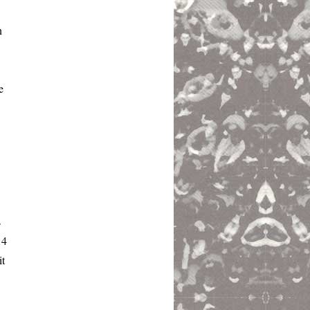
n
e
s
14
it