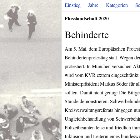
Einstieg
Jahre
Kategorien
Sc
Flusslandschaft 2020
Behinderte
Am 5. Mai, dem Europäischen Protestt
Behindertenprotesttag statt. Wegen d
protestiert. In München versuchen Ak
wird vom
KVR
extrem eingeschränkt.
Ministerpräsident Markus Söder für a
sollten. Damit nicht genug: Die Bürg
Stunde demonstrieren. Schwerbehinde
Kreisverwaltungsreferats hingegen nur
Ungleichbehandlung von Schwerbehinde
Polizeibeamten leise und friedlich ihr
Inklusion und Leiterin eines bundeswe