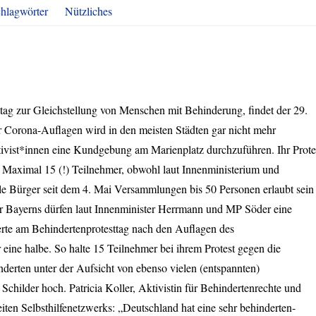
hlagwörter
Nützliches
ag zur Gleichstellung von Menschen mit Behinderung, findet der 29.
er Corona-Auflagen wird in den meisten Städten gar nicht mehr
tivist*innen eine Kundgebung am Marienplatz durchzuführen. Ihr Prote
 Maximal 15 (!) Teilnehmer, obwohl laut Innenministerium und
lle Bürger seit dem 4. Mai Versammlungen bis 50 Personen erlaubt sein
er Bayerns dürfen laut Innenminister Herrmann und MP Söder eine
rte am Behindertenprotesttag nach den Auflagen des
 eine halbe. So halte 15 Teilnehmer bei ihrem Protest gegen die
rten unter der Aufsicht von ebenso vielen (entspannten)
e Schilder hoch. Patricia Koller, Aktivistin für Behindertenrechte und
iten Selbsthilfenetzwerks: „Deutschland hat eine sehr behinderten-