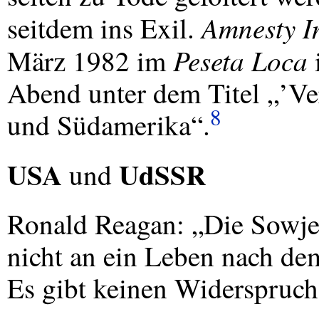
Amnesty I
seitdem ins Exil.
Peseta Loca
März 1982 im
Abend unter dem Titel „’V
8
und Südamerika“.
USA
UdSSR
und
Ronald Reagan: „Die Sowjet
nicht an ein Leben nach de
Es gibt keinen Widerspruch