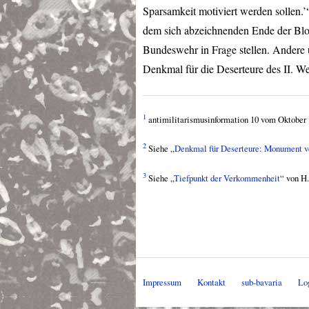
Sparsamkeit motiviert werden sollen.’
dem sich abzeichnenden Ende der Bloc
Bundeswehr in Frage stellen. Andere 
Denkmal für die Deserteure des II. We
1
antimilitarismusinformation 10 vom Oktober 1
2
Siehe „
Denkmal für Deserteure: Monument v
3
Siehe „
Tiefpunkt der Verkommenheit
“ von H.
Impressum
Kontakt
sub-bavaria
Lo