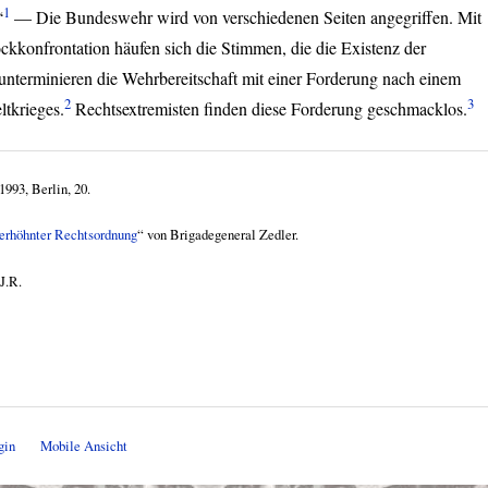
1
“
— Die Bundeswehr wird von verschiedenen Seiten angegriffen. Mit
kkonfrontation häufen sich die Stimmen, die die Existenz der
unterminieren die Wehrbereitschaft mit einer Forderung nach einem
2
3
ltkrieges.
Rechtsextremisten finden diese Forderung geschmacklos.
993, Berlin, 20.
erhöhnter Rechtsordnung
“ von Brigadegeneral Zedler.
J.R.
gin
Mobile Ansicht