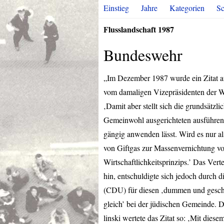
Einstieg
Jahre
Kategorien
Sc
Flusslandschaft 1987
Bundeswehr
„Im Dezember 1987 wurde ein Zitat au
vom damaligen Vizepräsidenten der W
‚Damit aber stellt sich die grundsätzli
Gemeinwohl ausgerichteten ausführen
gängig anwenden lässt. Wird es nur al
von Giftgas zur Massenvernichtung von
Wirtschaftlichkeitsprinzips.’ Das Vert
hin, entschuldigte sich jedoch durch 
(
CDU
) für diesen ‚dummen und gesc
gleich’ bei der jüdischen Gemeinde. D
linski wertete das Zitat so: ‚Mit die