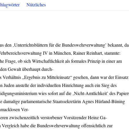
hlagwörter
Nützliches
s den ‚Unterrichtsblättern für die Bundeswehrverwaltung’ bekannt, da
ehrbereichsverwaltung IV in München, Rainer Reinhart, stammte:
che Frage, ob sich Wirtschaftlichkeit als formales Prinzip in einer am
den Gewalt überhaupt durch-
s Verhältnis „Ergebnis zu Mitteleinsatz“ gesehen, dann war der Einsatz
 Juden anstelle der individuellen Hinrichtung auch ein Sieg des
eidigungsministerium wies sofort auf die ‚Nicht-Amtlichkeit’ des Papier
die damalige parlamentarische Staatssekretärin Agnes Hürland-Büning
hmacklosen Ver-
eren zwischenzeitlich verstorbener Vorsitzender Heinz Ga-
sem Vergleich habe die Bundeswehrverwaltung offensichtlich zur