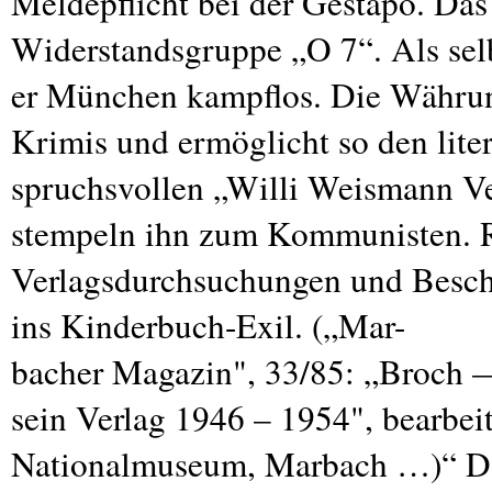
Meldepflicht bei der Gestapo. Das 
Widerstandsgruppe „O 7“. Als sel
er München kampflos. Die Währung
Krimis und ermöglicht so den liter
spruchsvollen „Willi Weismann Ve
stempeln ihn zum Kommunisten. R
Verlagsdurchsuchungen und Besch
ins Kinderbuch-Exil. („Mar-
bacher Magazin", 33/85: „Broch 
sein Verlag 1946 – 1954", bearbei
Nationalmuseum, Marbach …)“ Da