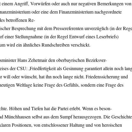
t einem Angriff, Vorwürfen oder auch nur negativen Bemerkungen von
inanzministerium oder eine dem Finanzministerium nachgeordnete
des betroffenen Re-
onischer Besprechung mit dem Pressereferenten unverzüglich (in der Rege
urf einer Stellungnahme (in der Regel Entwurf eines Leserbriefs)
m wird ein ähnliches Rundschreiben verschickt.
sminister Hans Zehetmair den oberbayrischen Bezirksver-
eises der
CSU
: ,Friedfertigkeit als Gesinnung garantiert allein noch lan
r will oder wünscht, hat ihn noch lange nicht. Friedenssicherung und
heutigen Weltlage keine Frage des Gefühls, sondern eine Frage des
chte. Höhen und Tiefen hat die Partei erlebt. Wenn es beson-
iland Münchhausen selbst aus dem Sumpf herausgezogen. Die Geschichte
klaren Positionen, von entschlossener Haltung und von heroischen