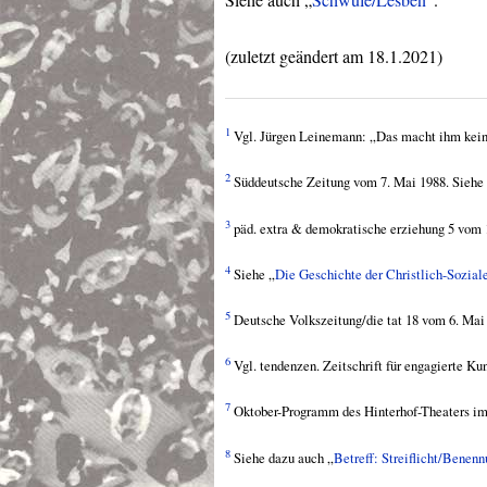
(zuletzt geändert am 18.1.2021)
1
Vgl. Jürgen Leinemann: „Das macht ihm keiner
2
Süddeutsche Zeitung vom 7. Mai 1988. Siehe
3
päd. extra & demokratische erziehung 5 vom 1
4
Siehe „
Die Geschichte der Christlich-Sozial
5
Deutsche Volkszeitung/die tat 18 vom 6. Mai 
6
Vgl. tendenzen. Zeitschrift für engagierte Ku
7
Oktober-Programm des Hinterhof-Theaters im
8
Siehe dazu auch „
Betreff: Streiflicht/Benenn