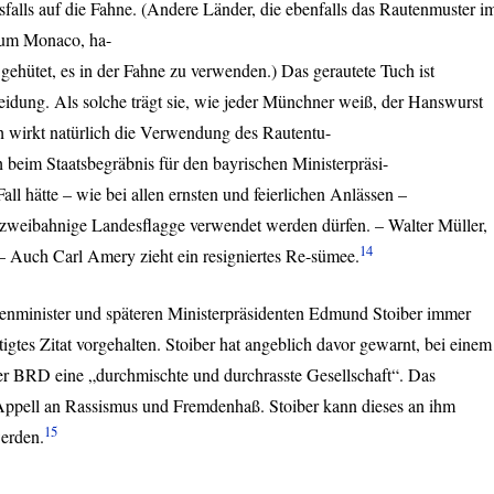
falls auf die Fahne. (Andere Länder, die ebenfalls das Rautenmuster i
tum Monaco, ha-
gehütet, es in der Fahne zu verwenden.) Das gerautete Tuch ist
idung. Als solche trägt sie, wie jeder Münchner weiß, der Hanswurst
ch wirkt natürlich die Verwendung des Rautentu-
h beim Staatsbegräbnis für den bayrischen Ministerpräsi-
ll hätte – wie bei allen ernsten und feierlichen Anlässen –
lle zweibahnige Landesflagge verwendet werden dürfen. – Walter Müller,
14
Auch Carl Amery zieht ein resigniertes Re-sümee.
enminister und späteren Ministerpräsidenten Edmund Stoiber immer
gtes Zitat vorgehalten. Stoiber hat angeblich davor gewarnt, bei einem
er
BRD
eine „durchmischte und durchrasste Gesellschaft“. Das
 Appell an Rassismus und Fremdenhaß. Stoiber kann dieses an ihm
15
werden.