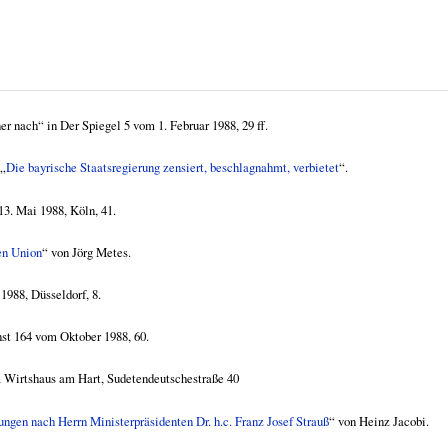
 nach“ in Der Spiegel 5 vom 1. Februar 1988, 29 ff.
 „
Die bayrische Staatsregierung zensiert, beschlagnahmt, verbietet
“.
3. Mai 1988, Köln, 41.
en Union
“ von Jörg Metes.
1988, Düsseldorf, 8.
nst 164 vom Oktober 1988, 60.
 Wirtshaus am Hart, Sudetendeutschestraße 40
ungen nach Herrn Ministerpräsidenten Dr. h.c. Franz Josef Strauß
“ von Heinz Jacobi.