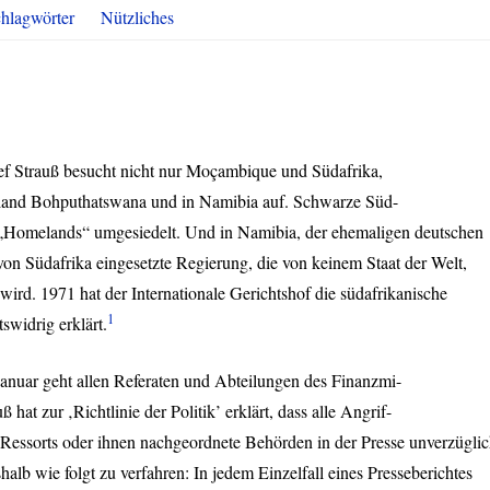
hlagwörter
Nützliches
ef Strauß besucht nicht nur Moçambique und Südafrika,
land Bohputhatswana und in Namibia auf. Schwarze Süd-
e „Homelands“ umgesiedelt. Und in Namibia, der ehemaligen deutschen
von Südafrika eingesetzte Regierung, die von keinem Staat der Welt,
 wird. 1971 hat der Internationale Gerichtshof die südafrikanische
1
swidrig erklärt.
nuar geht allen Referaten und Abteilungen des Finanzmi-
 hat zur ‚Richtlinie der Politik’ erklärt, dass alle Angrif-
e Ressorts oder ihnen nachgeordnete Behörden in der Presse unverzügli
halb wie folgt zu verfahren: In jedem Einzelfall eines Presseberichtes