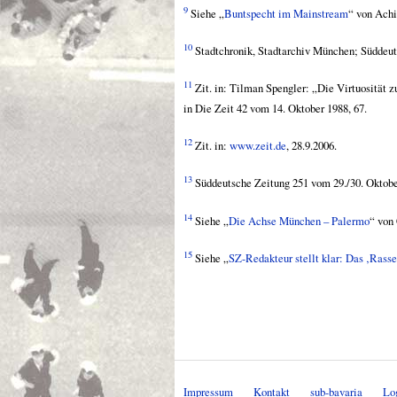
9
Siehe „
Buntspecht im Mainstream
“ von Ach
10
Stadtchronik, Stadtarchiv München; Süddeuts
11
Zit. in: Tilman Spengler: „Die Virtuosität z
in Die Zeit 42 vom 14. Oktober 1988, 67.
12
Zit. in:
www.zeit.de
, 28.9.2006.
13
Süddeutsche Zeitung 251 vom 29./30. Oktobe
14
Siehe „
Die Achse München – Palermo
“ von
15
Siehe „
SZ-Redakteur stellt klar: Das ‚Rasse‘
Impressum
Kontakt
sub-bavaria
Lo