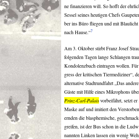
ne finanzieren will. So hofft der ehrl
Sessel seines heutigen Chefs Gaupete
ber ins Büro fliegen und mit Blaulicht 
7
nach Hause.“
Am 3. Oktober stirbt Franz Josef Str
folgenden Tagen lange Schlangen traue
Kondolenzbuch eintragen wollen. Für
gress der kritischen Tiermediziner“, d
alternative Stadtrundfahrt „Das ande
Gäste mit Hilfe eines Mikrophons übe
Prinz-Carl-Palais
vorbeifährt, setzt er
Maske auf und imitiert den Verstorb
ernden die blasphemische, geschmack-
greifen, ist der Bus schon in die Lud
nannten Linken lassen ein wenig Wehmu