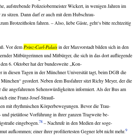
iche, aufstrebende Polizeiobermeister Wickert, in wenigen Jahren im
r zu sitzen. Dann darf er auch mit dem Hubschrau-
zum Brotzeitholen fahren. – Also, liebe Gäste, geht‘s bitte rechtzeitig
auß. Vor dem
Prinz-Carl-Palais
in der Maxvorstadt bilden sich in den
rnder Mitbürgerinnen und Mitbürger, die sich in das dort aufliegende
 den 6. Oktober hat der bundesweite „Kon-
er in diesen Tagen in der Münchner Universität tagt, beim
DGB
die
re München“ geordert. Neben dem Busfahrer sitzt Richy Meyer, der die
r die angefahrenen Sehenswürdigkeiten informiert. Als der Bus am
 sich eine Franz-Josef-Strauß-
enen mit rhythmischen Körperbewegungen. Bevor die Trau-
 und pietätlose Vorführung in ihrer ganzen Tragweite be-
78
wigstraße eingebogen.
– Nachrufe in den Medien der soge-
9
t aufkommen; einer ihrer profiliertesten Gegner lebt nicht mehr.