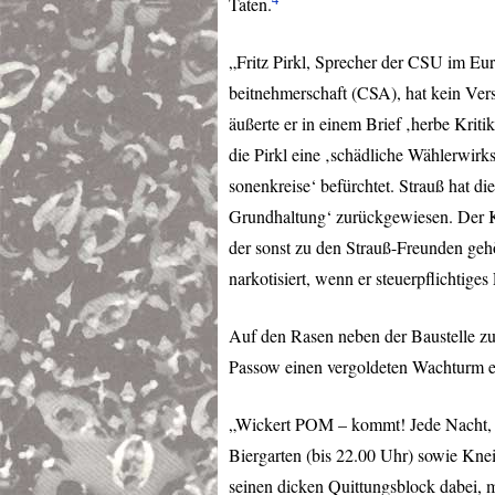
Taten.
„Fritz Pirkl, Sprecher der
CSU
im Euro
beitnehmerschaft (
CSA
), hat kein Ver
äußerte er in einem Brief ‚herbe Kriti
die Pirkl eine ‚schädliche Wählerwir
sonenkreise‘ befürchtet. Strauß hat di
Grundhaltung‘ zurückgewiesen. Der 
der sonst zu den Strauß-Freunden gehör
narkotisiert, wenn er steuerpflichtiges
Auf den Rasen neben der Baustelle zum
Passow einen vergoldeten Wachturm er
„Wickert
POM
– kommt! Jede Nacht, p
Biergarten (bis 22.00 Uhr) sowie Kneip
seinen dicken Quittungsblock dabei, m