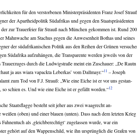
lichkeiten für den verstorbenen Ministerpräsidenten Franz Josef Strau
er der Apartheidpolitik Südafrikas und gegen den Staatspräsidenten
 der zur Trauerfeier für Strauß nach München gekommen ist. Rund 200
ner Mahnwache am Stachus gegen die Anwesenheit Bothas und seines
egner der südafrikanischen Politik aus den Reihen der Grünen versuche
en Südafrika aufzuhängen, die Transparente werden jeweils von der
Trauerzuges durch die Ludwigstraße meint ein Zuschauer: „De Rautn
11
schaut ja aus wiara vapackta Leberkas’ vom Dallmayr.“
– Joseph
alamt zum Tod von F.J. Strauß: „Wie eine Eiche ist er vor uns gestan-
12
, so schien es. Und wie eine Eiche ist er gefällt worden.“
sche Staatsflagge besteht seit jeher aus zwei waagrecht an-
r weißen (oben) und einer blauen (unten). Dass nach dem letzten Krieg
 Fahnentuch als ,gleichberechtigt‘ zugelassen wurde, war ein
ster gehört auf den Wappenschild, wie ihn ursprünglich die Grafen von