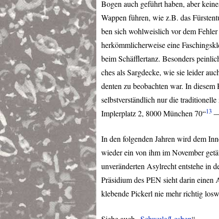
Bogen auch geführt haben, aber keines
Wappen führen, wie z.B. das Fürsten
ben sich wohlweislich vor dem Fehler 
herkömmlicherweise eine Faschingskle
beim Schäfflertanz. Besonders peinli
ches als Sargdecke, wie sie leider auc
denten zu beobachten war. In diesem Fa
selbstverständlich nur die traditione
13
Implerplatz 2, 8000 München 70“
— 
In den folgenden Jahren wird dem Inn
wieder ein von ihm im November getäti
unveränderten Asylrecht entstehe in d
Präsidium des
PEN
sieht darin einen
klebende Pickerl nie mehr richtig los
Siehe auch „
Schwule/Lesben
“.