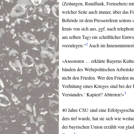
(Zeitungen, Rundfunk, Fernsehen) mi
welcher Seite auch immer, über das F
Behörde ist dem Pressereferat seitens 
ferats von sich aus, ggf. nach teleph
am selben Tag) ein schriftlicher Entw
2
vorzulegen.“
Auch im Innenministeriu
»Ansonsten … erklärte Bayerns Kultu
bänden des Wehrpolitischen Arbeitskr
nicht den Frieden. Wer den Frieden nu
Verhütung eines Krieges sind bei der 
3
Verstandes.‘ Kapiert? Abtreten!»
40 Jahre
CSU
sind eine Erfolgsgeschi
ders tief wurde, hat sie sich wie we
der bayrischen Union erzählt von glas
4