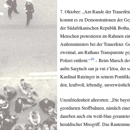
7. Oktober: „Am Rande der Trauerfeier
kommt es zu Demonstrationen der Gegn
der Südafrikanischen Republik Botha,
Menschen protestieren im Rahmen ei
Außenministers bei der Trauerfeier. G
zweimal, am Rathaus Transparente geg
10
Polizei entfernt.“
– Beim Marsch des 
aufm Sargtuch san ja vui z’kloa, der 
Kardinal Ratzinger in seinem Pontifik
den, kraftvoll, lebendig, unverwüstlich
Unzufriedenheit allerorten: „Die bayri
geordneten Stoffbahnen, nämlich eine
daneben auch ein weiß-blau gerautetes
heraldischer Missgriff. Das Rautenmu