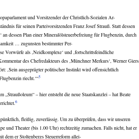
paparlament und Vorsitzender der Christlich-Sozialen Ar-
ständnis für seinen Parteivorsitzenden Franz Josef Strauß. Statt dessen
k‘ an dessen Plan einer Mineralölsteuerbefreiung für Flugbenzin, durch
ksamkeit … zugunsten bestimmter Per-
ese Vorwürfe als ‚Neidkomplexe‘ und ‚fortschrittsfeindliche
Kommentar des Chefredakteurs des ‚Münchner Merkurs‘, Werner Giers
t: ‚Sein ausgeprägter politischer Instinkt wird offensichtlich
5
 Flugbenzin riecht.‘“
 „Straußoleum“ – hier entsteht die neue Staatskanzlei – hat Beate
6
richtet.
ünktlich, fleißig, zuverlässig. Um zu überprüfen, dass wir unseren
e und Theater (bis 1.00 Uhr) rechtzeitig zumachen. Falls nicht, hat er
it dem er Stoltenbergs Steuerreform allei-