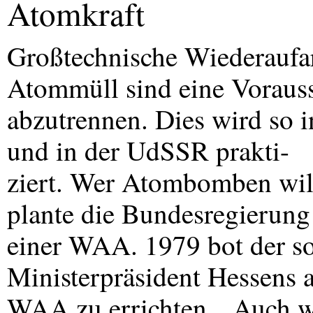
Atomkraft
Großtechnische Wiederaufa
Atommüll sind eine Voraus
abzutrennen. Dies wird so i
und in der UdSSR prakti-
ziert. Wer Atombomben will
plante die Bundesregierun
einer
WAA
. 1979 bot der s
Ministerpräsident Hessens 
WAA
zu errichten. „Auch 