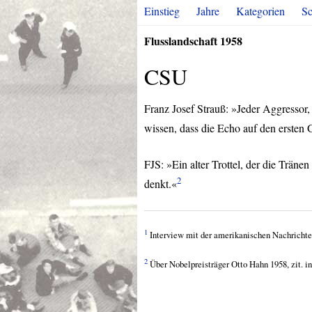
Einstieg
Jahre
Kategorien
Sc
Flusslandschaft 1958
CSU
Franz Josef Strauß: »Jeder Aggressor,
wissen, dass die Echo auf den ersten
FJS
: »Ein alter Trottel, der die Trän
2
denkt.«
1
Interview mit der amerikanischen Nachrichten
2
Über Nobelpreisträger Otto Hahn 1958, zit. i