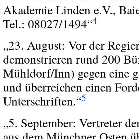
Akademie Linden e.V., Baie
4
Tel.: 08027/1494“
„23. August: Vor der Regi
demonstrieren rund 200 Bür
Mühldorf/Inn) gegen eine g
und überreichen einen Ford
5
Unterschriften.“
„5. September: Vertreter de
aus dem Münchner Osten üb