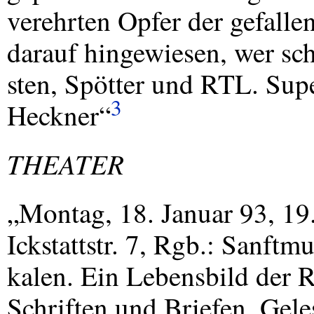
verehrten Opfer der gefalle
darauf hingewiesen, wer schu
sten, Spötter und
RTL
. Sup
3
Heckner“
THEATER
„Montag, 18. Januar 93, 19
Ickstattstr. 7, Rgb.: Sanftm
kalen. Ein Lebensbild der
Schriften und Briefen. Gele