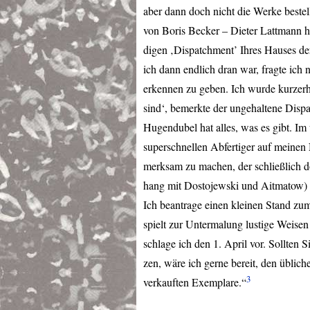
aber dann doch nicht die Werke bestel
von Boris Becker – Dieter Lattmann ha
digen ‚Dispatchment’ Ihres Hauses d
ich dann endlich dran war, fragte ich
erkennen zu geben. Ich wurde kurzer
sind‘, bemerkte der ungehaltene Dispa
Hugendubel hat alles, was es gibt. Im 
superschnellen Abfertiger auf meinen
merksam zu machen, der schließlich 
hang mit Dostojewski und Aitmatow) 
Ich beantrage einen kleinen Stand z
spielt zur Untermalung lustige Weisen
schlage ich den 1. April vor. Sollten Si
zen, wäre ich gerne bereit, den üblich
3
verkauften Exemplare.“