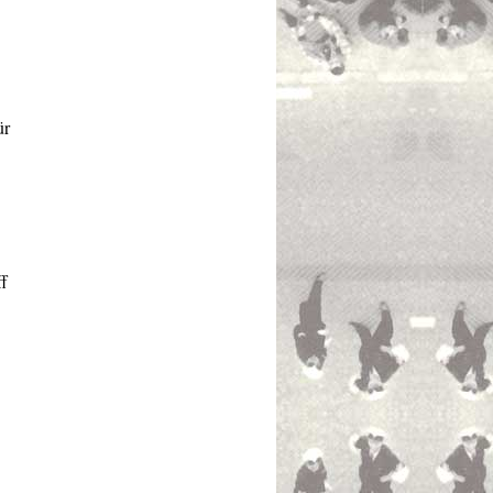
ür
ff