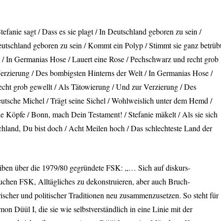
tefanie sagt / Dass es sie plagt / In Deutschland geboren zu sein /
 Deutschland geboren zu sein / Kommt ein Polyp / Stimmt sie ganz betrübt
 / In Germanias Hose / Lauert eine Rose / Pechschwarz und recht grob
Verzierung / Des bombigsten Hinterns der Welt / In Germanias Hose /
echt grob gewellt / Als Tätowierung / Und zur Verzierung / Des
eutsche Michel / Trägt seine Sichel / Wohlweislich unter dem Hemd /
die Köpfe / Bonn, mach Dein Testament! / Stefanie mäkelt / Als sie sich
schland, Du bist doch / Acht Meilen hoch / Das schlechteste Land der
iben über die 1979/80 gegründete
FSK
: „… Sich auf diskurs-
suchen
FSK
, Alltägliches zu dekonstruieren, aber auch Bruch-
rischer und politischer Traditionen neu zusammenzusetzen. So steht für
n Düül I, die sie wie selbstverständlich in eine Linie mit der