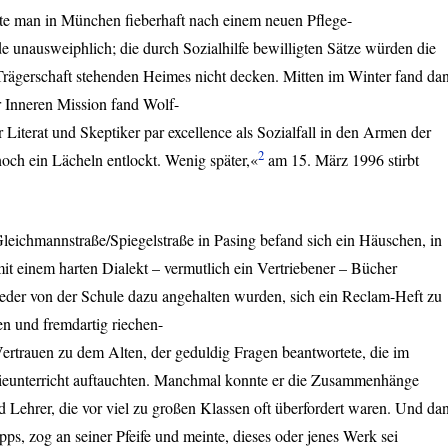
te man in München fieberhaft nach einem neuen Pflege-
unausweiphlich; die durch Sozialhilfe bewilligten Sätze würden die
 Trägerschaft stehenden Heimes nicht decken. Mitten im Winter fand da
r Inneren Mission fand Wolf-
Literat und Skeptiker par excellence als Sozialfall in den Armen der
2
noch ein Lächeln entlockt. Wenig später,«
am 15. März 1996 stirbt
leichmannstraße/Spiegelstraße in Pasing befand sich ein Häuschen, in
t einem harten Dialekt – vermutlich ein Vertriebener – Bücher
ieder von der Schule dazu angehalten wurden, sich ein Reclam-Heft zu
en und fremdartig riechen-
Vertrauen zu dem Alten, der geduldig Fragen beantwortete, die im
ieunterricht auftauchten. Manchmal konnte er die Zusammenhänge
nd Lehrer, die vor viel zu großen Klassen oft überfordert waren. Und da
ps, zog an seiner Pfeife und meinte, dieses oder jenes Werk sei