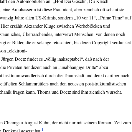
blafft den Automobilisten an: „Hoit Dei Goschn, Du Krisch-
 eine Autohasserin ist diese Frau nicht, aber ziemlich oft schaut sie
zwanzig Jahre alten US-Krimis, sondern „10 vor 11“, „Prime Time“ auf
 Hier erzählt Alexander Kluge zwischen Werbeblöcken und
staunliches, Überraschendes, interviewt Menschen, von denen noch
gt er Bilder, die er solange retuschiert, bis deren Copyright verdunstet
on „elektroni-
Jürgen Doetz findet es „völlig inakzeptabel“, daß nach der
 die Privaten Sendezeit auch an „unabhängige Dritte“ abzu-
t fast traumwandlerisch durch die Traumstadt und denkt darüber nach,
etüftelten Schlammrüttlers nach den neuesten poststrukturalistischen
chanik fragen kann. Thoma und Doetz sind ihm ziemlich wurscht.
 im Chiemgau August Kühn, der nicht nur mit seinem Roman „Zeit zum
1
 Denkmal gesetzt hat.