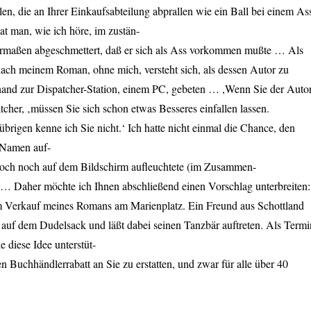
len, die an Ihrer Einkaufsabteilung abprallen wie ein Ball bei einem As
t man, wie ich höre, im zustän-
ermaßen abgeschmettert, daß er sich als Ass vorkommen mußte … Als
 nach meinem Roman, ohne mich, versteht sich, als dessen Autor zu
hand zur Dispatcher-Station, einem PC, gebeten … ,Wenn Sie der Auto
tcher, ‚müssen Sie sich schon etwas Besseres einfallen lassen.
übrigen kenne ich Sie nicht.‘ Ich hatte nicht einmal die Chance, den
 Namen auf-
doch noch auf dem Bildschirm aufleuchtete (im Zusammen-
… Daher möchte ich Ihnen abschließend einen Vorschlag unterbreiten:
um Verkauf meines Romans am Marienplatz. Ein Freund aus Schottland
 auf dem Dudelsack und läßt dabei seinen Tanzbär auftreten. Als Termi
e diese Idee unterstüt-
en Buchhändlerrabatt an Sie zu erstatten, und zwar für alle über 40