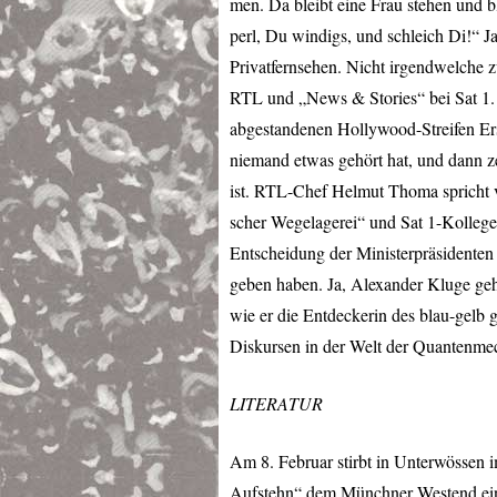
men. Da bleibt eine Frau stehen und 
perl, Du windigs, und schleich Di!“ Ja,
Privatfernsehen. Nicht irgendwelche 
RTL
und „News & Stories“ bei Sat 1.
abgestandenen Hollywood-Streifen Er
niemand etwas gehört hat, und dann zei
ist.
RTL
-Chef Helmut Thoma spricht v
scher Wegelagerei“ und Sat 1-Kollege 
Entscheidung der Ministerpräsidenten
geben haben. Ja, Alexander Kluge geh
wie er die Entdeckerin des blau-gelb g
Diskursen in der Welt der Quantenme
LITERATUR
Am 8. Februar stirbt in Unterwössen
Aufstehn“ dem Münchner Westend ein