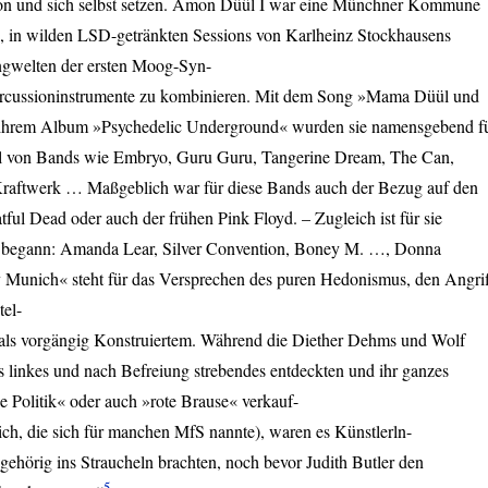
n und sich selbst setzen. Amon Düül I war eine Münchner Kommune
n, in wilden
LSD
-getränkten Sessions von Karlheinz Stockhausens
angwelten der ersten Moog-Syn-
Percussioninstrumente zu kombinieren. Mit dem Song »Mama Düül und
n ihrem Album »Psychedelic Underground« wurden sie namensgebend f
til von Bands wie Embryo, Guru Guru, Tangerine Dream, The Can,
raftwerk … Maßgeblich war für diese Bands auch der Bezug auf den
tful Dead oder auch der frühen Pink Floyd. – Zugleich ist für sie
o begann: Amanda Lear, Silver Convention, Boney M. …, Donna
unich« steht für das Versprechen des puren Hedonismus, den Angri
tel-
 als vorgängig Konstruiertem. Während die Diether Dehms und Wolf
s linkes und nach Befreiung strebendes entdeckten und ihr ganzes
e Politik« oder auch »rote Brause« verkauf-
lich, die sich für manchen MfS nannte), waren es Künstlerln-
gehörig ins Straucheln brachten, noch bevor Judith Butler den
5