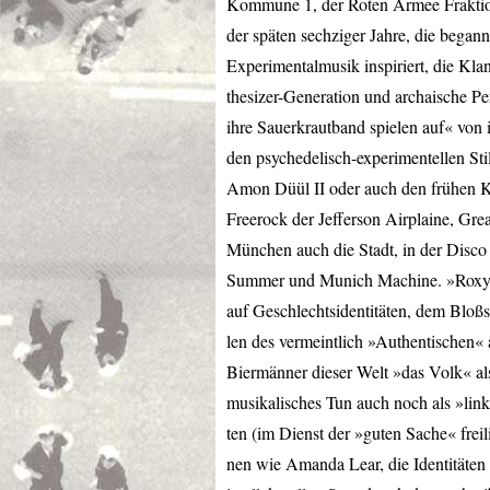
Kommune 1, der Roten Armee Fraktio
der späten sechziger Jahre, die began
Experimentalmusik inspiriert, die Kl
thesizer-Generation und archaische 
ihre Sauerkrautband spielen auf« vo
den psychedelisch-experimentellen S
Amon Düül II oder auch den frühen K
Freerock der Jefferson Airplaine, Grea
München auch die Stadt, in der Disc
Summer und Munich Machine. »Roxy M
auf Geschlechtsidentitäten, dem Bloßs
len des vermeintlich »Authentischen«
Biermänner dieser Welt »das Volk« al
musikalisches Tun auch noch als »link
ten (im Dienst der »guten Sache« frei
nen wie Amanda Lear, die Identitäten 