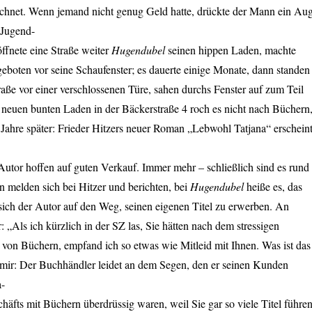
zeichnet. Wenn jemand nicht genug Geld hatte, drückte der Mann ein Au
 Jugend-
öffnete eine Straße weiter
Hugendubel
seinen hippen Laden, machte
eboten vor seine Schaufenster; es dauerte einige Monate, dann standen
aße vor einer verschlossenen Türe, sahen durchs Fenster auf zum Teil
neuen bunten Laden in der Bäckerstraße 4 roch es nicht nach Büchern
 Jahre später: Frieder Hitzers neuer Roman „Lebwohl Tatjana“ erschein
Autor hoffen auf guten Verkauf. Immer mehr – schließlich sind es rund
en melden sich bei Hitzer und berichten, bei
Hugendubel
heiße es, das
sich der Autor auf den Weg, seinen eigenen Titel zu erwerben. An
 „Als ich kürzlich in der SZ las, Sie hätten nach dem stressigen
 von Büchern, empfand ich so etwas wie Mitleid mit Ihnen. Was ist das
h mir: Der Buchhändler leidet an dem Segen, den er seinen Kunden
a-
chäfts mit Büchern überdrüssig waren, weil Sie gar so viele Titel führen