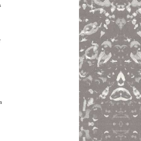
s
r
n