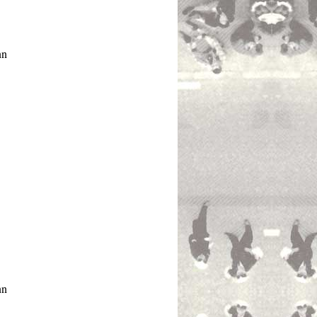
nn
nn