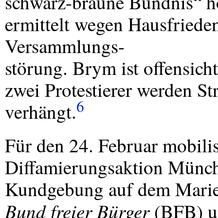
schwarz-braune Bündnis“ ho
ermittelt wegen Hausfriede
Versammlungs-
störung. Brym ist offensich
zwei Protestierer werden St
6
verhängt.
Für den 24. Februar mobilis
Diffamierungsaktion Münch
Kundgebung auf dem Marienp
Bund freier Bürger
(
BFB
) 