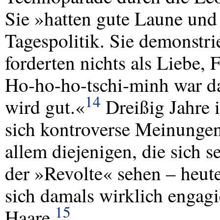
Sie »hatten gute Laune und
Tagespolitik. Sie demonstri
forderten nichts als Liebe, 
Ho-ho-ho-tschi-minh war da
14
wird gut.«
Dreißig Jahre i
sich kontroverse Meinunge
allem diejenigen, die sich s
der »Revolte« sehen – heute 
sich damals wirklich engagie
15
Haare.