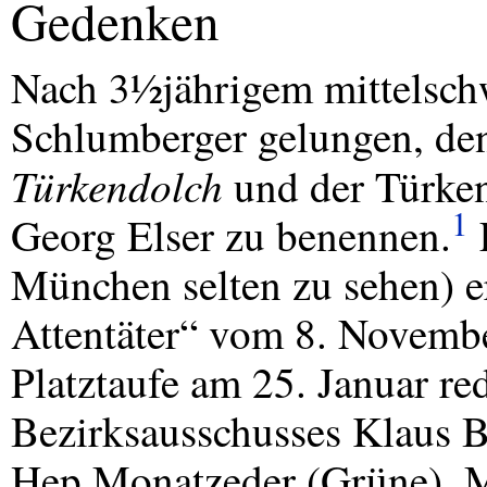
Gedenken
Nach 3½jährigem mittelschw
Schlumberger gelungen, de
Türkendolch
und der Türken
1
Georg Elser zu benennen.
E
München selten zu sehen) er
Attentäter“ vom 8. Novembe
Platztaufe am 25. Januar re
Bezirksausschusses Klaus B
Hep Monatzeder (Grüne), 