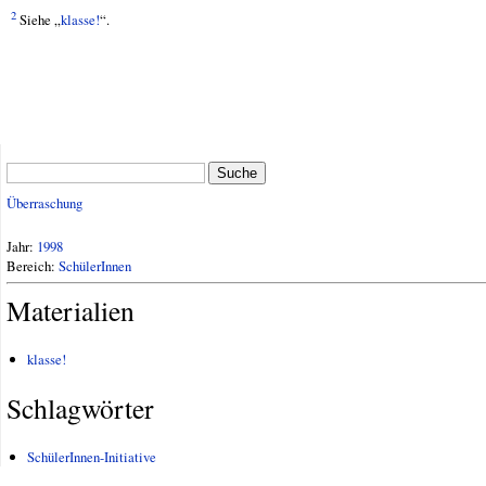
2
Siehe „
klasse!
“.
Suche
Überraschung
Jahr:
1998
Bereich:
SchülerInnen
Materialien
klasse!
Schlagwörter
SchülerInnen-Initiative