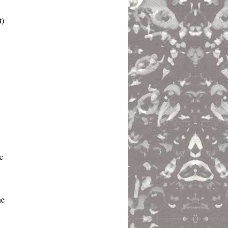
t)
e
ne