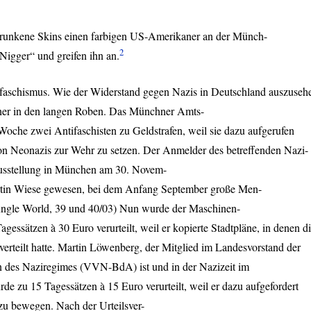
runkene Skins einen farbigen US-Amerikaner an der Münch-
2
Nigger“ und greifen ihn an.
ifaschismus. Wie der Widerstand gegen Nazis in Deutschland auszuseh
ner in den langen Roben. Das Münchner Amts-
 Woche zwei Antifaschisten zu Geldstrafen, weil sie dazu aufgerufen
on Neonazis zur Wehr zu setzen. Der Anmelder des betreffenden Nazi-
sstellung in München am 30. Novem-
rtin Wiese gewesen, bei dem Anfang September große Men-
ungle World, 39 und 40/03) Nun wurde der Maschinen-
agessätzen à 30 Euro verurteilt, weil er kopierte Stadtpläne, in denen d
erteilt hatte. Martin Löwenberg, der Mitglied im Landesvorstand der
n des Naziregimes (
VVN
-BdA) ist und in der Nazizeit im
rde zu 15 Tagessätzen à 15 Euro verurteilt, weil er dazu aufgefordert
zu bewegen. Nach der Urteilsver-