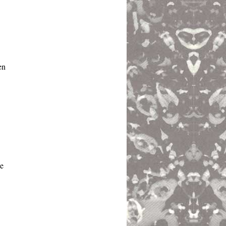
en
ie