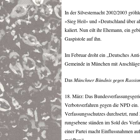
In der Silvesternacht 2002/2003 gröh
»Sieg Heil« und »Deutschland über alle
kaliert. Nun eilt ihr Ehemann, ein geb
Gaspistole auf ihn.
Im Februar droht ein „Deutsches Anti
Gemeinde in München mit Anschlägen
Das
Münchner Bündnis gegen Rassis
18. März: Das Bundesverfassungsgeric
Verbotsverfahren gegen die
NPD
ein.
Verfassungsschutzes durchsetzt, rund
rungsebene ständen im Sold des Verfa
einer Partei macht Einflussnahmen auf
meidbar.“