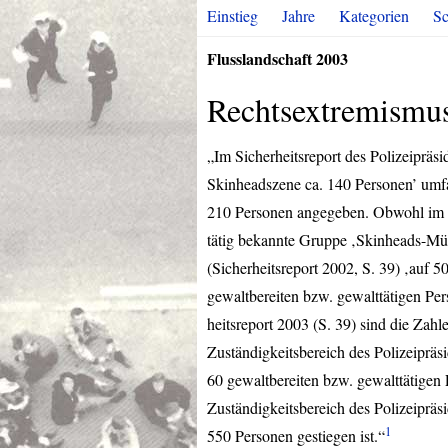
Einstieg
Jahre
Kategorien
Sc
Flusslandschaft 2003
Rechtsextremismu
„Im Sicherheitsreport des Polizeiprä
Skinheadszene ca. 140 Personen’ umfaß
210 Personen angegeben. Obwohl im J
tätig bekannte Gruppe ‚Skinheads-Mün
(Sicherheitsreport 2002, S. 39) ‚auf 5
gewaltbereiten bzw. gewalttätigen Per
heitsreport 2003 (S. 39) sind die Zah
Zuständigkeitsbereich des Polizeipräs
60 gewaltbereiten bzw. gewalttätigen 
Zuständigkeitsbereich des Polizeiprä
1
550 Personen gestiegen ist.“