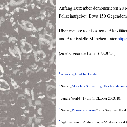
Anfang Dezember demonstrieren 28 Re
Polizeiaufgebot. Etwa 150 Gegendemo
Über weitere rechtsextreme Aktivitäte
und Archivstelle München unter
https
(zuletzt geändert am 16.9.2024)
1
www.siegfried-benker.de
2
Siehe „
München Schwabing: Der Naziterror g
3
Jungle World 41 vom 1. Oktober 2003, 10.
4
Siehe „
Prozesserklärung
“ von Siegfried Benk
5
Vgl. dazu auch Andrea Röpke/Andreas Speit (