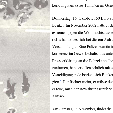
kündung kam es zu Tumulten im Geric
Donnerstag, 16. Oktober: 150 Euro au
Benker. Im November 2002 hatte er d
extremen gegen die Wehrmachtsausstel
richts handelt es sich bei diesem Auf
Versammlung«. Eine Polizeibeamtin in
konferenz im Gewerkschaftshaus unter
Presseerklärung an die Polizei appelli
zuräumen, habe er offensichtlich mit e
Verteidigungsrede bezieht sich Benker
4
gien.
Der Richter meint, er müsse de
er teile, mit einer Bewährungsstrafe v
Klasse«.
Am Samstag, 9. November, findet die 