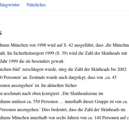
hlagwörter
Nützliches
s
sidiums München von 1998 wird auf S. 42 ausgeführt, dass ‚die Münchn
t. Im Sicherheitsreport 1999 (S. 39) wird die Zahl der Skinheads mit
ahr 1999 die als besonders gewalt-
chen-Süd’ zerschlagen wurde, stieg die Zahl der Skinheads bis 2002
00 Personen’ an. Erstmals wurde auch dargelegt, dass von ‚ca. 45
sonen auszugehen’ ist. Im aktuellen Sicher-
len nochmals nach oben korrigiert: ‚Die Skinheadszene im
idiums umfasst ca. 550 Personen … innerhalb dieser Gruppe ist von ca.
Personen auszugehen.’ Dies bedeutet, dass die Zahl der Skinheads im
sidiums München innerhalb von sechs Jahren von ca. 140 Personen auf c