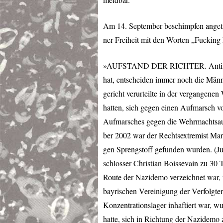
Am 14. September beschimpfen anget
ner Freiheit mit den Worten „Fucking 
»AUFSTAND
DER
RICHTER
. Ant
hat, entscheiden immer noch die Män
gericht verurteilte in der vergangenen
hatten, sich gegen einen Aufmarsch v
Aufmarsches gegen die Wehrmachtsau
ber 2002 war der Rechtsextremist Ma
gen Sprengstoff gefunden wurden. (J
schlosser Christian Boissevain zu 30 T
Route der Nazidemo verzeichnet war, v
bayrischen Vereinigung der Verfolgte
Konzentrationslager inhaftiert war, wu
hatte, sich in Richtung der Nazidemo 