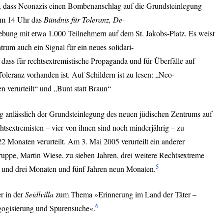
t, dass Neonazis einen Bombenanschlag auf die Grundsteinlegung
 um 14 Uhr das
Bündnis für Toleranz, De-
ung mit etwa 1.000 Teilnehmern auf dem St. Jakobs-Platz. Es weist
trum auch ein Signal für ein neues solidari-
dass für rechtsextremistische Propaganda und für Überfälle auf
leranz vorhanden ist. Auf Schildern ist zu lesen: „Neo-
n verurteilt“ und „Bunt statt Braun“
g anlässlich der Grundsteinlegung des neuen jüdischen Zentrums auf
tsextremisten – vier von ihnen sind noch minderjährig – zu
 Monaten verurteilt. Am 3. Mai 2005 verurteilt ein anderer
uppe, Martin Wiese, zu sieben Jahren, drei weitere Rechtsextreme
5
n und drei Monaten und fünf Jahren neun Monaten.
r in der
Seidlvilla
zum Thema »Erinnerung im Land der Täter –
6
ogisierung und Spurensuche«.