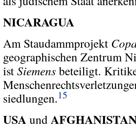
als jüdischem Staat anerke
NICARAGUA
Copa
Am Staudammprojekt
geographischen Zentrum Ni
Siemens
ist
beteiligt. Kriti
Menschenrechtsverletzung
15
siedlungen.
USA
AFGHANISTA
und