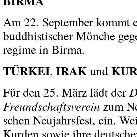
BIRMA
Am 22. September kommt es
buddhistischer Mönche gege
regime in Birma.
TÜRKEI
IRAK
KUR
,
und
D
Für den 25. März lädt der
Freundschaftsverein
zum Ne
schen Neujahrsfest, ein. W
Kurden sowie ihre deutsche