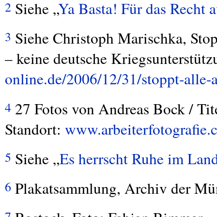
Siehe „
Ya Basta! Für das Recht a
2
Siehe Christoph Marischka, Stop
3
– keine deutsche Kriegsunterstüt
online.de/2006/12/31/stoppt-alle-
27 Fotos von Andreas Bock / Tit
4
Standort:
www.arbeiterfotografie.
Siehe „
Es herrscht Ruhe im Lan
5
Plakatsammlung, Archiv der Mü
6
7