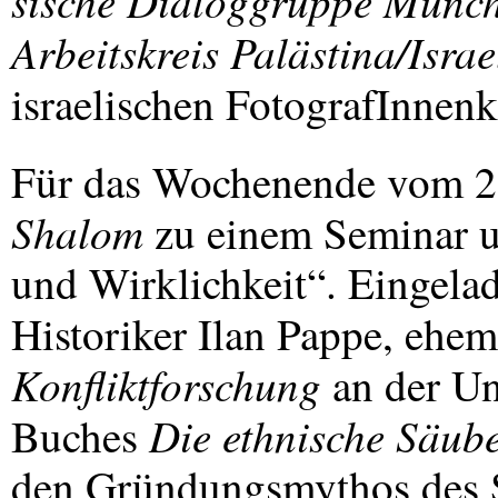
sische Dialoggruppe Münc
Arbeitskreis Palästina/Israe
israelischen FotografInnenk
Für das Wochenende vom 23
Shalom
zu einem Seminar un
und Wirklichkeit“. Eingelad
Historiker Ilan Pappe, ehem
Konfliktforschung
an der Un
Die ethnische Säub
Buches
den Gründungsmythos des St