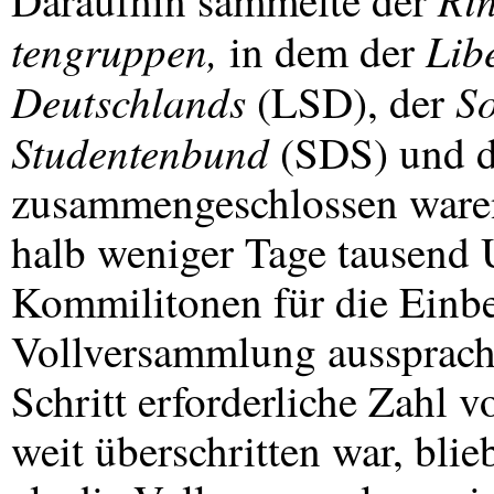
Daraufhin sammelte der
tengruppen,
Lib
in dem der
Deutschlands
So
(
LSD
), der
Studentenbund
(
SDS
) und 
zusammengeschlossen waren
halb weniger Tage tausend U
Kommilitonen für die Einbe
Vollversammlung aussprache
Schritt erforderliche Zahl 
weit überschritten war, bli