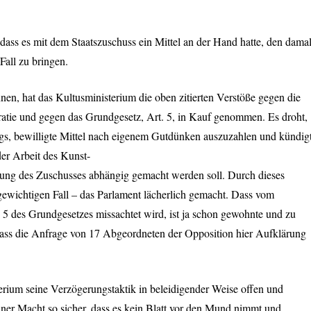
ass es mit dem Staatszuschuss ein Mittel an der Hand hatte, den dama
Fall zu bringen.
nnen, hat das Kultusministerium die oben zitierten Verstöße gegen die
atie und gegen das Grundgesetz, Art. 5, in Kauf genommen. Es droht,
gs, bewilligte Mittel nach eigenem Gutdünken auszuzahlen und kündig
der Arbeit des Kunst-
hlung des Zuschusses abhängig gemacht werden soll. Durch dieses
gewichtigen Fall – das Parlament lächerlich gemacht. Dass vom
 5 des Grundgesetzes missachtet wird, ist ja schon gewohnte und zu
dass die Anfrage von 17 Abgeordneten der Opposition hier Aufklärung
terium seine Verzögerungstaktik in beleidigender Weise offen und
seiner Macht so sicher, dass es kein Blatt vor den Mund nimmt und