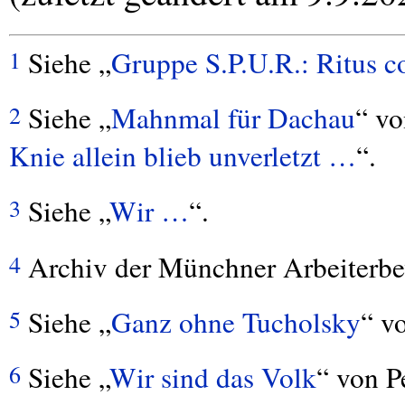
Siehe „
Gruppe S.P.U.R.: Ritus c
1
Siehe „
Mahnmal für Dachau
“ vo
2
Knie allein blieb unverletzt …
“.
Siehe „
Wir …
“.
3
Archiv der Münchner Arbeiterb
4
Siehe „
Ganz ohne Tucholsky
“ v
5
Siehe „
Wir sind das Volk
“ von P
6