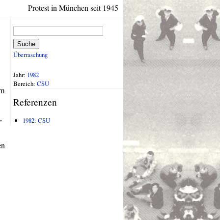
Protest in München seit 1945
Suche
Überraschung
Jahr:
1982
Bereich:
CSU
Am
Referenzen
,
1982: CSU
en