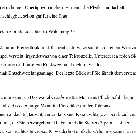
t dem dünnen Oberlippenbärtchen. Er meint die Pfeifer und lächelt
unschlagbar, schon gar für eine Frau.
leich zurück, «das hier ist Wahlkampf!«
nn im Freizeitlook, und K. freut sich. Er versucht noch einen Witz z
mpel versteht, irgendetwas von einer Telefonzelle. Unterdessen reden Si
d kommen auf unserem Rückweg nicht mehr davon los,
l: Entschwefelungsanlage. Der letzte Blick auf Sie ähnelt dem ersten
 wir uns einig: »Das war aber
sehr
matt.« Mehr aus Pflichtgefühl begin
falls: dass der junge Mann im Freizeitlook unter Toleranz
nen andächtig lauscht; andernfalls sind Karateschläge zu verabreichen.
rukturen, die Sie hervorgebracht haben und die Sie verkörpern … Aber
. kein rechtes Interesse. K. wiederholt einfach: «Aber insgesamt war 