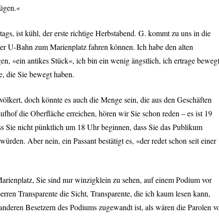
ügen.«
gs, ist kühl, der erste richtige Herbstabend. G. kommt zu uns in die
r U-Bahn zum Marienplatz fahren können. Ich habe den alten
, »ein antikes Stück«, ich bin ein wenig ängstlich, ich ertrage beweg
e, die Sie bewegt haben.
völkert, doch könnte es auch die Menge sein, die aus den Geschäften
fhof die Oberfläche erreichen, hören wir Sie schon reden – es ist 19
dass Sie nicht pünktlich um 18 Uhr beginnen, dass Sie das Publikum
ürden. Aber nein, ein Passant bestätigt es, «der redet schon seit einer
Marienplatz, Sie sind nur winzigklein zu sehen, auf einem Podium vor
rren Transparente die Sicht, Transparente, die ich kaum lesen kann,
 anderen Besetzern des Podiums zugewandt ist, als wären die Parolen v