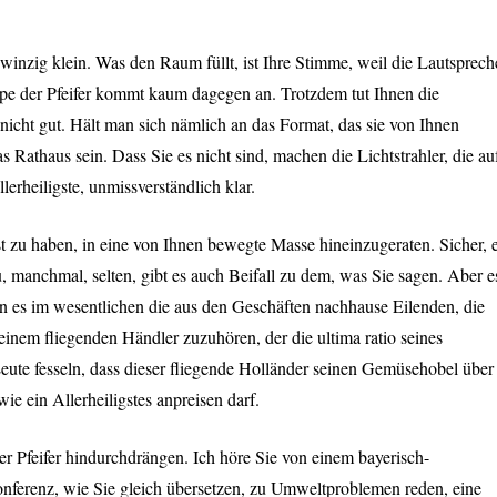
 winzig klein. Was den Raum füllt, ist Ihre Stimme, weil die Lautsprech
ppe der Pfeifer kommt kaum dagegen an. Trotzdem tut Ihnen die
icht gut. Hält man sich nämlich an das Format, das sie von Ihnen
 Rathaus sein. Dass Sie es nicht sind, machen die Lichtstrahler, die au
llerheiligste, unmissverständlich klar.
t zu haben, in eine von Ihnen bewegte Masse hineinzugeraten. Sicher, 
u, manchmal, selten, gibt es auch Beifall zu dem, was Sie sagen. Aber e
en es im wesentlichen die aus den Geschäften nachhause Eilenden, die
inem fliegenden Händler zuzuhören, der die ultima ratio seines
ute fesseln, dass dieser fliegende Holländer seinen Gemüsehobel über
ie ein Allerheiligstes anpreisen darf.
r Pfeifer hindurchdrängen. Ich höre Sie von einem bayerisch-
nferenz, wie Sie gleich übersetzen, zu Umweltproblemen reden, eine