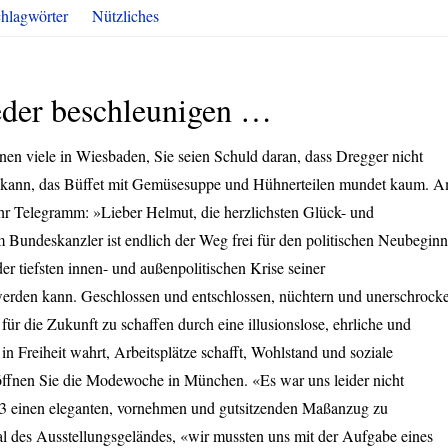
hlagwörter
Nützliches
ieder beschleunigen …
n viele in Wiesbaden, Sie seien Schuld daran, dass Dregger nicht
n kann, das Büffet mit Gemüsesuppe und Hühnerteilen mundet kaum. 
Ihr Telegramm: »Lieber Helmut, die herzlichsten Glück- und
undeskanzler ist endlich der Weg frei für den politischen Neubeginn
er tiefsten innen- und außenpolitischen Krise seiner
werden kann. Geschlossen und entschlossen, nüchtern und unerschrock
für die Zukunft zu schaffen durch eine illusionslose, ehrliche und
in Freiheit wahrt, Arbeitsplätze schafft, Wohlstand und soziale
öffnen Sie die Modewoche in München. «Es war uns leider nicht
83 einen eleganten, vornehmen und gutsitzenden Maßanzug zu
l des Ausstellungsgeländes, «wir mussten uns mit der Aufgabe eines