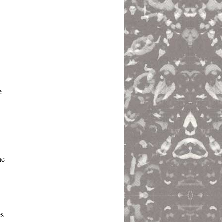
u
e
:
ne
es