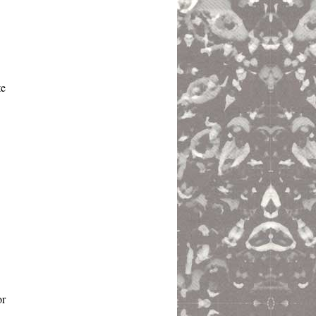
te
or