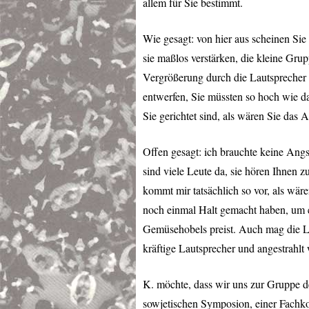
allem für Sie bestimmt.
Wie gesagt: von hier aus scheinen Sie
sie maßlos verstärken, die kleine Gru
Vergrößerung durch die Lautsprecher n
entwerfen, Sie müssten so hoch wie das
Sie gerichtet sind, als wären Sie das A
Offen gesagt: ich brauchte keine Angs
sind viele Leute da, sie hören Ihnen z
kommt mir tatsächlich so vor, als wär
noch einmal Halt gemacht haben, um e
Gemüsehobels preist. Auch mag die Le
kräftige Lautsprecher und angestrahlt w
K. möchte, dass wir uns zur Gruppe de
sowjetischen Symposion, einer Fachko