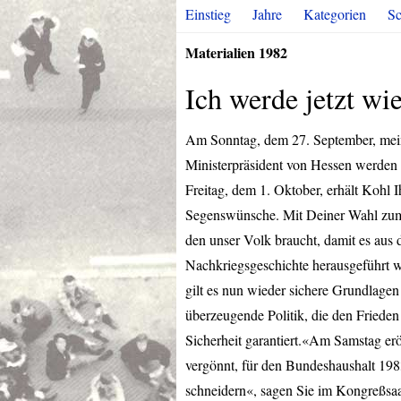
Einstieg
Jahre
Kategorien
Sc
Materialien 1982
Ich werde jetzt w
Am Sonntag, dem 27. September, meine
Ministerpräsident von Hessen werde
Freitag, dem 1. Oktober, erhält Kohl 
Segenswünsche. Mit Deiner Wahl zum B
den unser Volk braucht, damit es aus d
Nachkriegsgeschichte herausgeführt 
gilt es nun wieder sichere Grundlagen 
überzeugende Politik, die den Frieden 
Sicherheit garantiert.«Am Samstag er
vergönnt, für den Bundeshaushalt 19
schneidern«, sagen Sie im Kongreßsaa