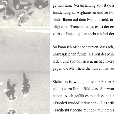
gemeinsame Veranstaltung von Bayern 
Einstellung zu Afghanistan und zu Pol
hinter Ihnen auf dem Podium steht, in 
trägt einen Trenchcoat: ja, es ist der 
vorbeidrängen, gehen nicht mit bei de
So kann ich nicht behaupten, dass ich,
unsresgleichen fühlte, als Teil der Mi
reden und symbolisieren, nicht einve
gegen die Mehrheit, die nun einmal au
Sicher, es ist wichtig, dass die Pfeifer
gehört es zu Ihrem Bild, dass Sie zwa
haben. Auch gefällt es mir, dass in d
«Friede/Freude/Eierkuchen«. Das erfre
«Freiheit/Frieden/Freunde« mit ihren