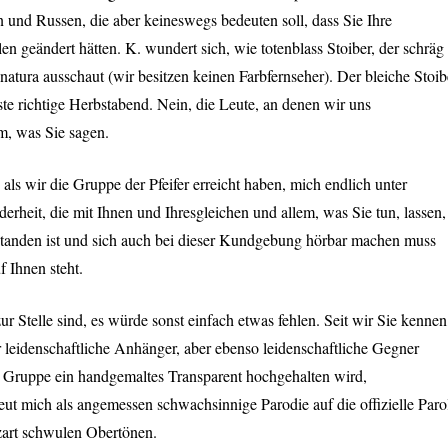
und Russen, die aber keineswegs bedeuten soll, dass Sie Ihre
en geändert hätten. K. wundert sich, wie totenblass Stoiber, der schräg
natura ausschaut (wir besitzen keinen Farbfernseher). Der bleiche Stoib
erste richtige Herbstabend. Nein, die Leute, an denen wir uns
m, was Sie sagen.
 als wir die Gruppe der Pfeifer erreicht haben, mich endlich unter
nderheit, die mit Ihnen und Ihresgleichen und allem, was Sie tun, lassen,
rstanden ist und sich auch bei dieser Kundgebung hörbar machen muss
f Ihnen steht.
 zur Stelle sind, es würde sonst einfach etwas fehlen. Seit wir Sie kennen
r leidenschaftliche Anhänger, aber ebenso leidenschaftliche Gegner
er Gruppe ein handgemaltes Transparent hochgehalten wird,
ut mich als angemessen schwachsinnige Parodie auf die offizielle Paro
 zart schwulen Obertönen.