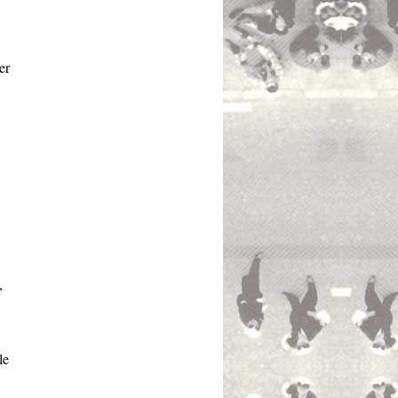
er
,
le