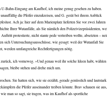
um U-Bahn-Eingang am Kaufhof, ich meine genug gesehen zu haben.
unauffällig die Pfeifer einzukreisen, und G. gerät bei ihrem Anblick
eslust. Ach ja: hier auf dem Marienplatz lieferten Sie vor zwei Jahren
ichte Ihrer Wutanfälle, als Sie nämlich den Polizeivizepräsidenten, wei
Auftritt protestierte, nicht stante pede vertreiben wollte, absetzten – nei
en sich Untersuchungsausschüsse, wie gesagt: weil der Wutanfall Sie
ht, werden umfangreiche Rechtfertigungen nötig.
zurück, ich vorneweg. »Und genau weil ihr solche Ideen habt, wählen
. sagen, bleibe stehen und drehe mich um.
chen. Sie hatten sich, wie sie erzählt, gerade genüsslich und lautstark
kämpfern die Pfeifer auseinander treiben könnte. Brav schauen sie aus,
 wie man so sagt, sie tragen, was im Kaufhof als sportliche