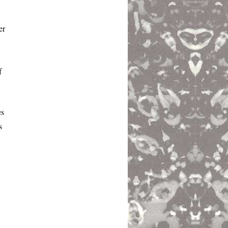
er
f
es
s