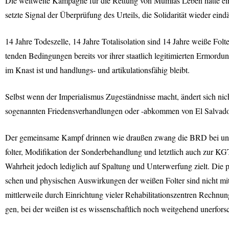
Die weltweite Kampagne für die Rettung von Mumias Leben hatte ein
setzte Signal der Überprüfung des Urteils, die Solidarität wieder ei
14 Jahre Todeszelle, 14 Jahre Totalisolation sind 14 Jahre weiße Folt
tenden Bedingungen bereits vor ihrer staatlich legitimierten Ermordu
im Knast ist und handlungs- und artikulationsfähig bleibt.
Selbst wenn der Imperialismus Zugeständnisse macht, ändert sich nic
sogenannten Friedensverhandlungen oder -abkommen von El Salvador übe
Der gemeinsame Kampf drinnen wie draußen zwang die
BRD
bei un
folter, Modifikation der Sonderbehandlung und letztlich auch zur
KG
Wahrheit jedoch lediglich auf Spaltung und Unterwerfung zielt. Die p
schen und physischen Auswirkungen der weißen Folter sind nicht mit 
mittlerweile durch Einrichtung vieler Rehabilitationszentren Rechnun
gen, bei der weißen ist es wissenschaftlich noch weitgehend unerforsc