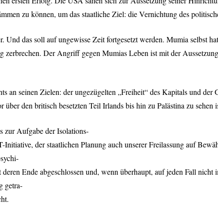
en ersten Erfolg. Die
USA
sahen sich zur Aussetzung seiner Hinricht
ndämmen zu können, um das staatliche Ziel: die Vernichtung des politis
er. Und das soll auf ungewisse Zeit fortgesetzt werden. Mumia selbst h
ng zerbrechen. Der Angriff gegen Mumias Leben ist mit der Aussetzung d
hts an seinen Zielen: der ungezügelten „Freiheit“ des Kapitals und de
r den britisch besetzten Teil Irlands bis hin zu Palästina zu sehen is
s zur Aufgabe der Isolations-
T
-Initiative, der staatlichen Planung auch unserer Freilassung auf Bewä
sychi-
deren Ende abgeschlossen und, wenn überhaupt, auf jeden Fall nicht i
g getra-
ht.