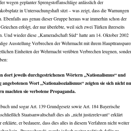
er wegen geplanter Sprengstoffanschläge anlässlich der
obsplatz in Untersuchungshaft sitzt – was zeigt, dass die Warnungen
en. Ebenfalls aus genau dieser Gruppe heraus war immerhin schon der
 Griechen erfolgt, der nur überlebte, weil sich zwei Türken ihrerseits
n. Und wieder diese „Kameradschaft Süd“ hatte am 14. Oktober 2002
lige Ausstellung Verbrechen der Wehrmacht mit ihrem Haupttranspare
in etlichen Einheiten der Wehrmacht verübten Verbrechen leugnen, sonde
ben:
n dort jeweils durchgestrichenen Wörtern „Nationalismus“ und
 angebotenen Wort „Nationalsozialismus“ zeigten sie sich nicht n
ern machten sie verbotene Propaganda.
zbuch und sogar Art. 139 Grundgesetz sowie Art. 184 Bayerische
ließlich Staatsanwaltschaft dies als „nicht justizrelevant“ erklärt
erklärte, er bedauere, dass dies alles in diesem Verfahren nicht weiter
aber kein „Prozesshansl“, werde jedoch weiter politisch dafür zu