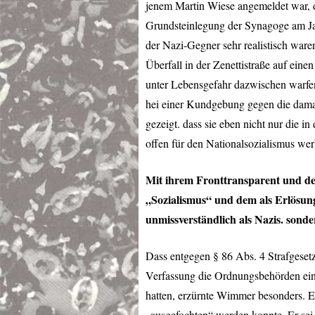
jenem Martin Wiese angemeldet war, d
Grundsteinlegung der Synagoge am Jak
der Nazi-Gegner sehr realistisch war
Überfall in der Zenettistraße auf einen
unter Lebensgefahr dazwischen warfe
hei einer Kundgebung gegen die dama
gezeigt. dass sie eben nicht nur die 
offen für den Nationalsozialismus wer
Mit ihrem Fronttransparent und de
„Sozialismus“ und dem als Erlösung
unmissverständlich als Nazis. sond
Dass entgegen § 86 Abs. 4 Strafgeset
Verfassung die Ordnungsbehörden einsch
hatten, erzürnte Wimmer besonders. Er 
„ausgefochten“ werden konnte. Er sei 