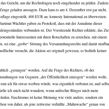
te das Gericht, um die Rechtsfragen noch eingehender zu prüfen. Zudem
als Zeuge geladen aussagen. Dazu kam es am 4. Dezember erst gar nicht,
uflage eingestellt, 400
EUR
an Amnesty International zu überweisen.
Hartmut Wächtler gaben zu Protokoll, dass mit der Annahme dieser
eingeständnis verbunden ist. Der Vorsitzende Richter erklärte, das Zie
otentielle Interessenten mit ihren Botschaften zu erreichen, mit einem
n, sei eine „grobe“ Störung des Versammlungsrechts und damit strafbar
sflüchte versucht, die Aktion sei originell gewesen, es bedürfe keiner
ltlich „gerungen“ worden. Auf die Frage des Richters, ob der
anstaltungen von Gegnern „der Öffentlichkeit entzogen“ werden wolle,
wenn ich für etwas werben würde, was eigentlich verboten ist, und selbs
dürfte ich mich nicht wundern, wenn aufrechte Bürger mich mein
ürden. Faschismus ist keine Meinung wie viele andere, sondern ein
hon von daher, als jene zeitweise verhüllte „Mahnwache“ genau von