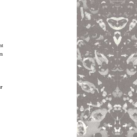
nt
rn
ur