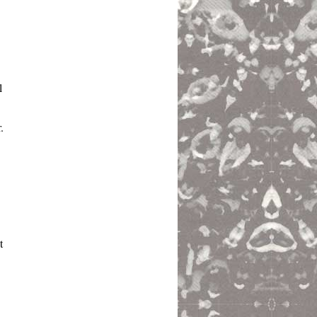
l
.
t