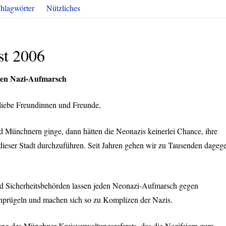
hlagwörter
Nützliches
st 2006
den Nazi-Aufmarsch
liebe Freundinnen und Freunde,
Münchnern ginge, dann hätten die Neonazis keinerlei Chance, ihre
dieser Stadt durchzuführen. Seit Jahren gehen wir zu Tausenden dageg
 und Sicherheitsbehörden lassen jeden Neonazi-Aufmarsch gegen
hprügeln und machen sich so zu Komplizen der Nazis.
ng des Münchner Kreisverwaltungsreferats, das die Nazifeiern zum