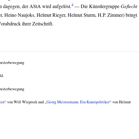
4
n dagegen, der AStA wird aufgelöst.
— Die Künstlergruppe
Geflecht
, Heino Naujoks, Helmut Rieger, Helmut Sturm, H.P. Zimmer) bringt
orabdruck ihrer Zeitschrift.
beiterbewegung
ld.
beiterbewegung
len
“ von Will Wieprsek und „
Georg Meistermann. Ein Kunstpolitiker
“ von Helmut