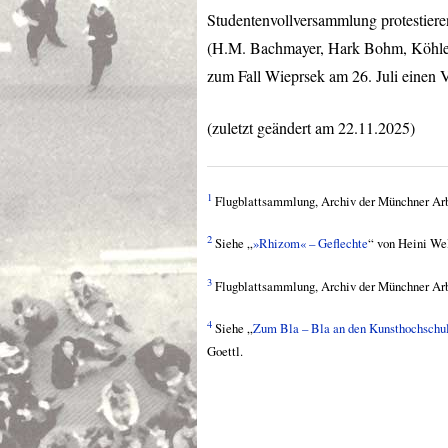
Studentenvollversammlung protestiere
(H.M. Bachmayer, Hark Bohm, Köhler
zum Fall Wieprsek am 26. Juli einen V
(zuletzt geändert am 22.11.2025)
1
Flugblattsammlung, Archiv der Münchner Ar
2
Siehe „
»Rhizom« – Geflechte
“ von Heini We
3
Flugblattsammlung, Archiv der Münchner Ar
4
Siehe „
Zum Bla – Bla an den Kunsthochschu
Goettl.