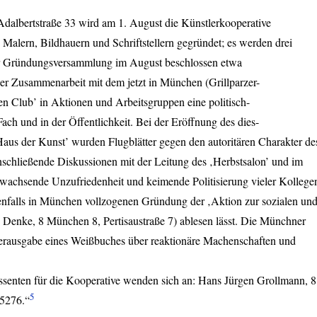
Adalbertstraße 33 wird am 1. August die Künstlerkooperative
Malern, Bildhauern und Schriftstellern gegründet; es werden drei
er Gründungsversammlung im August beschlossen etwa
ger Zusammenarbeit mit dem jetzt in München (Grillparzer-
hen Club’ in Aktionen und Arbeitsgruppen eine politisch-
 Fach und in der Öffentlichkeit. Bei der Eröffnung des dies-
aus der Kunst’ wurden Flugblätter gegen den autoritären Charakter de
nschließende Diskussionen mit der Leitung des ‚Herbstsalon’ und im
wachsende Unzufriedenheit und keimende Politisierung vieler Kollege
enfalls in München vollzogenen Gründung der ‚Aktion zur sozialen un
Denke, 8 München 8, Pertisaustraße 7) ablesen lässt. Die Münchner
Herausgabe eines Weißbuches über reaktionäre Machenschaften und
essenten für die Kooperative wenden sich an: Hans Jürgen Grollmann, 8
5
95276.“