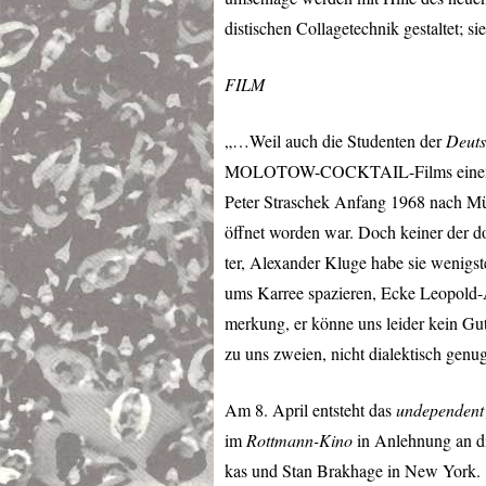
distischen Collagetechnik gestaltet; s
FILM
„…Weil auch die Studenten der
Deuts
MOLOTOW
-
COCKTAIL
-Films ein
Peter Straschek Anfang 1968 nach Mü
öffnet worden war. Doch keiner der do
ter, Alexander Kluge habe sie wenigst
ums Karree spazieren, Ecke Leopold-Ai
merkung, er könne uns leider kein Gu
zu uns zweien, nicht dialektisch genu
Am 8. April entsteht das
undependent 
im
Rottmann-Kino
in Anlehnung an d
kas und Stan Brakhage in New York.