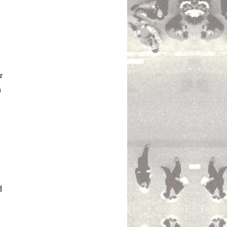
r
n
d