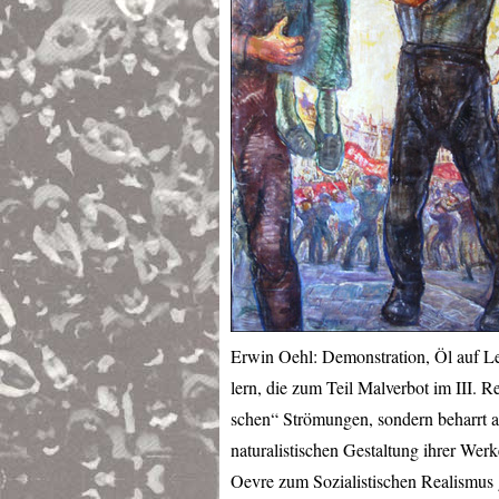
Erwin Oehl: Demonstration, Öl auf L
lern, die zum Teil Malverbot im
III
. R
schen“ Strömungen, sondern beharrt a
naturalistischen Gestaltung ihrer Werk
Oevre zum Sozialistischen Realismus