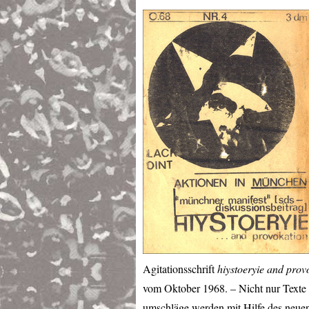
Agitationsschrift
hiystoeryie and prov
vom Oktober 1968. – Nicht nur Texte
umschläge werden mit Hilfe des neuen 