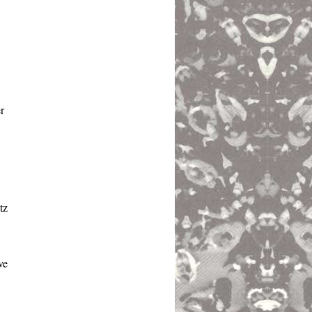
r
tz
ve