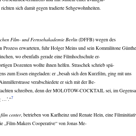
ie richten sich damit gegen tradierte Sehgewohnheiten.
chen Film- und Fernsehakademie Berlin
(
DFFB
) wegen des
en Prozess erwarteten, fuhr Holger Meins und sein Kommilitone Günthe
nchen, wo ebenfalls gerade eine Filmhochschule er-
rtigen Dozenten wollte ihnen helfen. Straschek schrieb spä-
ens zum Essen eingeladen: er „besah sich den Kurzfilm, ging mit uns
nmillerstrasse verabschiedete er sich mit der Be-
tachten schreiben, denn der
MOLOTOW
-
COCKTAIL
sei, im Gegensa
7
g …’.“
film center
, betrieben von Karlheinz und Renate Hein, eine Filminitiati
ie „Film-Makers Cooperative“ von Jonas Me-