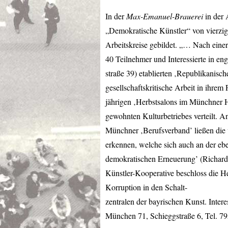
In der
Max-Emanuel-Brauerei
in der 
„Demokratische Künstler“ von vierzig 
Arbeitskreise gebildet. „… Nach ein
40 Teilnehmer und Interessierte in en
straße 39) etablierten ‚Republikanisc
gesellschaftskritische Arbeit in ihrem
jährigen ‚Herbstsalons im Münchner H
gewohnten Kulturbetriebes verteilt. A
Münchner ‚Berufsverband’ ließen die 
erkennen, welche sich auch an der eb
demokratischen Erneuerung’ (Richard 
Künstler-Kooperative beschloss die 
Korruption in den Schalt-
zentralen der bayrischen Kunst. Inter
München 71, Schieggstraße 6, Tel. 7