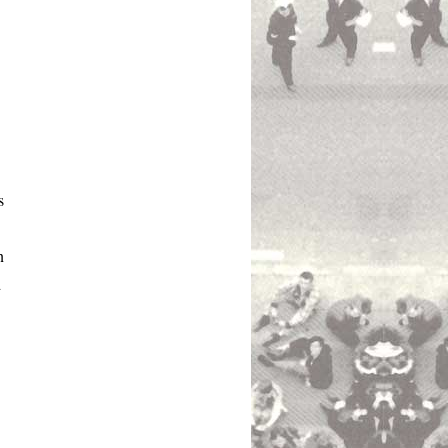
s
n
d