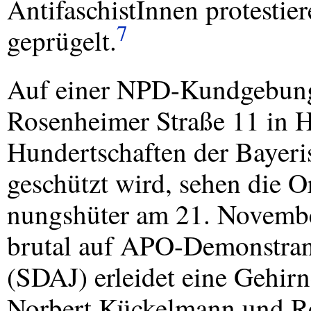
AntifaschistInnen protesti
7
geprügelt.
Auf einer
NPD
-Kundgebun
Rosenheimer Straße 11 in H
Hundertschaften der Bayeris
geschützt wird, sehen die O
nungshüter am 21. Novemb
brutal auf
APO
-Demonstran
(
SDAJ
) erleidet eine Gehir
Norbert Kückelmann und R