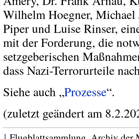
Amery, Dr. Frank Arnau, K
Wilhelm Hoegner, Michael J
Piper und Luise Rinser, ei
mit der Forderung, die not
setzgeberischen Maßnahmen 
dass Nazi-Terrorurteile nach
Siehe auch „
Prozesse
“.
(zuletzt geändert am 8.2.20
Flugblattsammlung, Archiv der
1