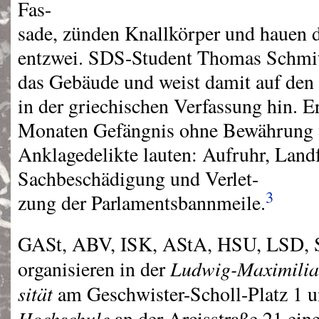
Fas-
sade, zünden Knallkörper und hauen d
entzwei.
SDS
-Student Thomas Schmit
das Gebäude und weist damit auf den
in der griechischen Verfassung hin. E
Monaten Gefängnis ohne Bewährung ve
Anklagedelikte lauten: Aufruhr, Land
Sachbeschädigung und Verlet-
3
zung der Parlamentsbannmeile.
GASt,
ABV
,
ISK
, AStA,
HSU
,
LSD
,
Ludwig-Maximilia
organisieren in der
sität
am Geschwister-Scholl-Platz 1 u
Hochschule
an der Arcisstraße 21 eine