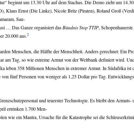
ur“ beginnt um 13.30 Uhr auf dem Stachus. Die Demo zieht um 14.3
D
), Klaus Ernst (Die Linke), Nicole Britz (Piraten), Roland Groß (Ve
amaram,‬ Sau-
musi … Das Ganze organisiert das
Bündnis Stop
TTIP
, Schopenhauerstr
2
er 20.000 aus.
liarden Menschen, die Hälfte der Menschheit. Anders gerechnet: Ein Pr
lar am Tag, so wie extreme Armut von der Weltbank definiert wird. Un
rika leben 358 Millionen Menschen in extremer Armut. In Südafrika ist 
von fünf Personen von weniger als 1,25 Dollar pro Tag. Entwicklungszie
 Grenzschutzpersonal und teuerster Technologie. Es bleibt den Armuts-
ril ertrinken 1.700 Men-
en wie ein Mantra, Ursache für die Katastrophe sei die Schleuserkrimin