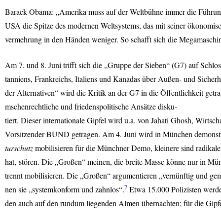
Barack Obama: „Amerika muss auf der Weltbühne immer die Führung i
USA
die Spitze des modernen Weltsystems, das mit seiner ökonomisc
vermehrung in den Händen weniger. So schafft sich die Megamaschin
Am 7. und 8. Juni trifft sich die „Gruppe der Sieben“ (G7) auf Schl
tanniens, Frankreichs, Italiens und Kanadas über Außen- und Sicherh
der Alternativen“ wird die Kritik an der G7 in die Öffentlichkeit get
mschenrechtliche und friedenspolitische Ansätze disku-
tiert. Dieser internationale Gipfel wird u.a. von Jahati Ghosh, Wirt
Vorsitzender
BUND
getragen. Am 4. Juni wird in München demonst
turschutz
mobilisieren für die Münchner Demo, kleinere sind radikale
hat, stören. Die „Großen“ meinen, die breite Masse könne nur in Mü
trennt mobilisieren. Die „Großen“ argumentieren „vernünftig und gem
7
nen sie „systemkonform und zahnlos“.
Etwa 15.000 Polizisten werden
den auch auf den rundum liegenden Almen übernachten; für die Gipfel