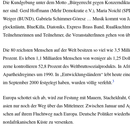
Die Kundgebung unter dem Motto „Bürgerrecht gegen Konzerndiktat
ner sind: Gerd Hoffmann (Mehr Demokratie e.V.), Maria ‪Noichl‬ (
SP
Weiger (
BUND
), Gabriela Schimmer-Göresz … Musik kommt von ‪J
glocknläutn, ‪BlueKilla,‬ Diatoniks, Express Brass Band, Ruaßkuchl
Teilnehmerinnen und Teilnehmer, die VeranstalterInnen gehen von üb
Die 80 reichsten Menschen auf der Welt besitzen so viel wie 3,5 Mil
Prozent. Es leben 1,1 Milliarden Menschen von weniger als 1,25 Dol
zerne kontrollieren 52,8 Prozent des Weltbruttosozialprodukts. In Af
Apartheidregimes um 1990. In „Entwicklungsländern“ lebt heute eine 
3
im September 2000 festgelegt haben, wurden völlig verfehlt.
Europa schottet sich ab, wird zur Festung mit Mauern, Stacheldraht,
asien nur noch der Weg über das Mittelmeer. Zwischen Januar und Ap
schen auf ihrem Fluchtweg nach Europa. Deutsche Politiker wiederhol
nordafrikanischen Küste zu versenken.