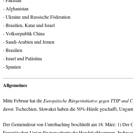
- Pakistan
- Afghanistan
- Ukraine und Russische Föderation
- Brasilien, Katar und Israel
- Volksrepublik China
- Saudi-Arabien und Jemen
- Brasilien
- Israel und Palästina
- Spanien
Allgemeines
Mitte Februar hat die
Europäische Bürgerinitiative gegen
TTIP
und
C
davor. Tschechien, Slowakei haben die 50%-Hürde geschafft, Ungarn s
Der Gemeinderat von Unterhaching beschließt am 18. März: 1) Der 
Europäischen Union für transatlantische Handelsabkommen. Insbeso