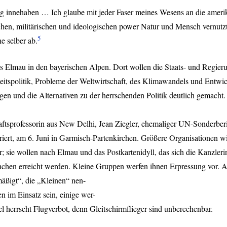
nnehaben … Ich glaube mit jeder Faser meines Wesens an die amerika
hen, militärischen und ideologischen power Natur und Mensch vernutzt 
5
e selber ab.
oss Elmau in den bayerischen Alpen. Dort wollen die Staats- und Regie
eitspolitik, Probleme der Weltwirtschaft, des Klimawandels und Entwi
ragen und die Alternativen zu der herrschenden Politik deutlich gemach
schaftsprofessorin aus New Delhi, Jean Ziegler, ehemaliger UN-Sonderbe
riert, am 6. Juni in Garmisch-Partenkirchen. Größere Organisatione
r; sie wollen nach Elmau und das Postkartenidyll, das sich die Kanzler
nchen erreicht werden. Kleine Gruppen werfen ihnen Erpressung vor. A
äßigt“, die „Kleinen“ nen-
 im Einsatz sein, einige wer-
 herrscht Flugverbot, denn Gleitschirmflieger sind unberechenbar.