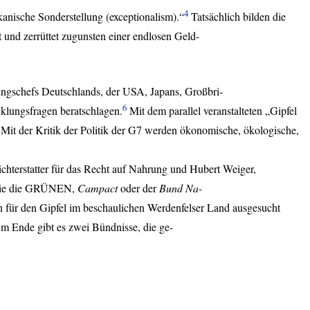
4
nische Sonderstellung (exceptionalism).“
Tatsächlich bilden die
und zerrüttet zugunsten einer endlosen Geld-
rungschefs Deutschlands, der
USA
, Japans, Großbri-
6
cklungsfragen beratschlagen.
Mit dem parallel veranstalteten „Gipfel
t. Mit der Kritik der Politik der G7 werden ökonomische, ökologische,
richterstatter für das Recht auf Nahrung und Hubert Weiger,
n wie die GRÜNEN,
Campact
oder der
Bund Na-
in für den Gipfel im beschaulichen Werdenfelser Land ausgesucht
m Ende gibt es zwei Bündnisse, die ge-