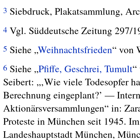
Siebdruck, Plakatsammlung, Arc
3
Vgl. Süddeutsche Zeitung 297/1
4
Siehe „
Weihnachtsfrieden
“ von 
5
Siehe „
Pfiffe, Geschrei, Tumult
“
6
Seibert: „‚Wie viele Todesopfer h
Berechnung eingeplant?’ — Interna
Aktionärsversammlungen“ in: Zara 
Proteste in München seit 1945. Im 
Landeshauptstadt München, Münche