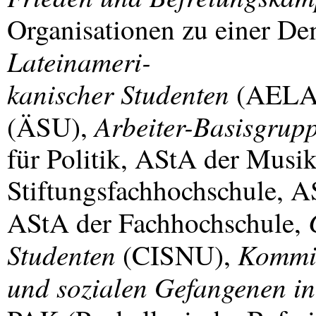
Organisationen zu einer De
Lateinameri-
kanischer Studenten
(
AEL
Arbeiter-Basisgrup
(ÄSU),
für Politik, AStA der Musi
Stiftungsfachhochschule, A
AStA der Fachhochschule,
Studenten
Kommis
(
CISNU
),
und sozialen Gefangenen i