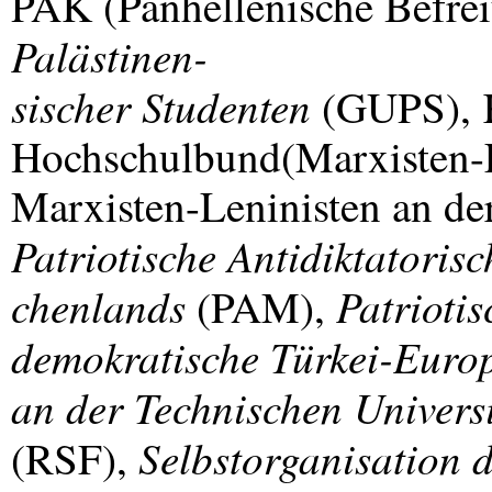
PAK
(Panhellenische Befr
Palästinen-
sischer Studenten
(
GUPS
),
Hochschulbund(Marxisten-L
Marxisten-Leninisten an der
Patriotische Antidiktatoris
chenlands
Patriotis
(
PAM
),
demokratische Türkei-Euro
an der Technischen Universi
Selbstorganisation d
(
RSF
),