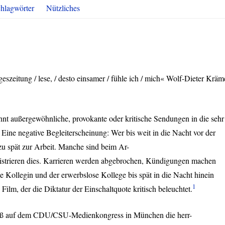
hlagwörter
Nützliches
szeitung / lese, / desto einsamer / fühle ich / mich« Wolf-Dieter Kräm
nnt außergewöhnliche, provokante oder kritische Sendungen in die sehr
ine negative Begleiterscheinung: Wer bis weit in die Nacht vor der
zu spät zur Arbeit. Manche sind beim Ar-
egistrieren dies. Karrieren werden abgebrochen, Kündigungen machen
se Kollegin und der erwerbslose Kollege bis spät in die Nacht hinein
1
Film, der die Diktatur der Einschaltquote kritisch beleuchtet.
uß auf dem
CDU
/
CSU
-Medienkongress in München die herr-