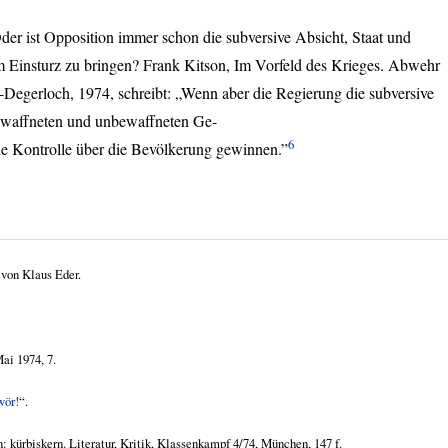
er ist Opposition immer schon die subversive Absicht, Staat und
m Einsturz zu bringen? Frank Kitson, Im Vorfeld des Krieges. Abwehr
-Degerloch, 1974, schreibt: „Wenn aber die Regierung die subversive
 bewaffneten und unbewaffneten Ge-
6
 die Kontrolle über die Bevölkerung gewinnen.”
 von Klaus Eder.
ai 1974, 7.
wör!
“.
 kürbiskern. Literatur, Kritik, Klassenkampf 4/74, München, 147 f.