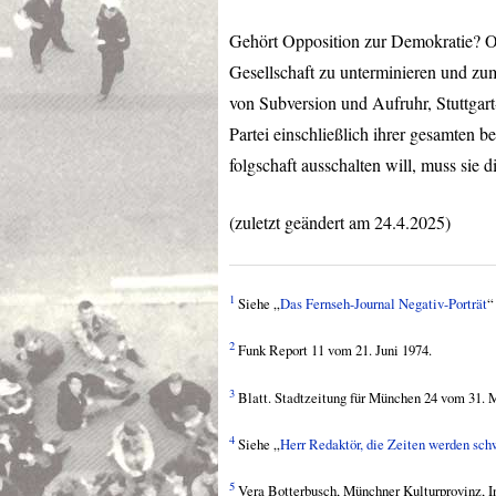
Gehört Opposition zur Demokratie? Od
Gesellschaft zu unterminieren und zu
von Subversion und Aufruhr, Stuttgart
Partei einschließlich ihrer gesamten
folgschaft ausschalten will, muss sie
(zuletzt geändert am 24.4.2025)
1
Siehe „
Das Fernseh-Journal Negativ-Porträt
“
2
Funk Report 11 vom 21. Juni 1974.
3
Blatt. Stadtzeitung für München 24 vom 31. M
4
Siehe „
Herr Redaktör, die Zeiten werden sch
5
Vera Botterbusch, Münchner Kulturprovinz, In: