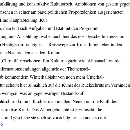
ufklärung und konstruktive Kulturarbeit, Ambitionen von gestern gege
nsehen in seiner am parteipolitischen Proporzdenken ausgerichteten
 Eine Hauptabteilung ,Kul-
chen, man teilt sich Aufgaben und Etat mit den Programm-
hung und Ausbildung, wobei auch hier das nostalgische Interesse am
 Heutigen vorrangig ist. – Reisewege zur Kunst führen eher in den
uelle Nachrichten aus dem Kultur-
r ,Chronik’ verschoben. Ein Kulturmagazin wie ,Almanach’ wurde
 Informationssendungen allgemeinster Themenstel-
 ab kommendem Winterhalbjahr von noch mehr Unterhal-
r scheint hier allmählich auf die Kunst des Rückschritts im Verhinder
em wenigen, was an gegenwärtiger Bestandsauf-
ildschirm kommt, fürchtet man in allem Neuen nur die Kraft des
nstruktive Kritik. Das Althergebrachte ist erwünscht, die
– und geschehe sie noch so vorsichtig, sei sie noch so not-
5
“