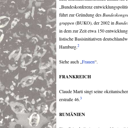
„Bundeskonferenz entwicklungspoliti
führt zur Gründung des
Bundeskongres
gruppen
(
BUKO
), der 2002 in
Bundes
in dem zur Zeit etwa 150 entwicklung
listische Basisinitiativen deutschlandw
2
Hamburg.
Siehe auch „
Frauen
“.
FRANKREICH
Claude Marti singt seine okzitanischen
3
erstraße 46.
RUMÄNIEN