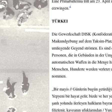
Eine Primaballerina tritt am 23. Apri
4
erzwingen.
TÜRKEI
Die Gewerkschaft
DISK
(Konföderati
Maikundgebung auf dem Taksim-Platz in
umliegende Gegend strömen. Es sind
Personen, die in Gebäuden in der Um
automatischen Waffen in die Menge hi
Menschen, Hunderte werden verletzt u
nommen.
„Bir mayis // Günlerin bugün getirdiğ
Yepyeni bir hayat gelir, bizde ve her 
şanlı yolunda ilerleyen halkların bayr
filizlenir, kavganın ufuklarından / Yu