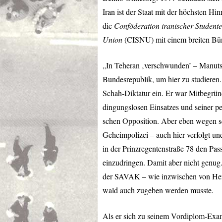
Iran ist der Staat mit der höchsten Hi
die
Conföderation iranischer Studente
Union
(
CISNU
) mit einem breiten B
„In Teheran ‚verschwunden’ – Manuts
Bundesrepublik, um hier zu studieren. 
Schah-Diktatur ein. Er war Mitbegrü
dingungslosen Einsatzes und seiner per
schen Opposition. Aber eben wegen sei
Geheimpolizei – auch hier verfolgt un
in der Prinzregentenstraße 78 den Pa
einzudringen. Damit aber nicht genug
der
SAVAK
– wie inzwischen von He
wald auch zugeben werden musste.
Als er sich zu seinem Vordiplom-Exam