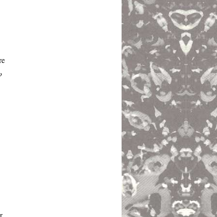
re
o
r