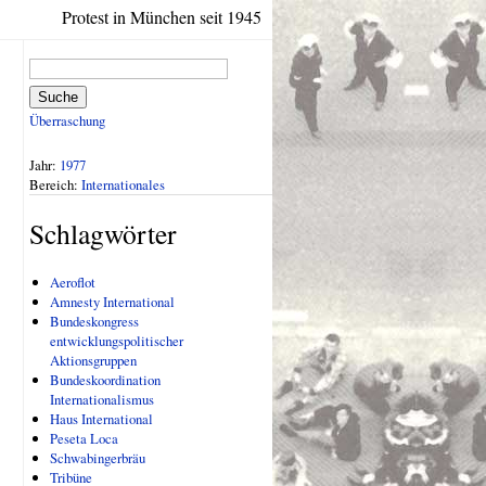
Protest in München seit 1945
Suche
Überraschung
Jahr:
1977
Bereich:
Internationales
Schlagwörter
Aeroflot
Amnesty International
Bundeskongress
entwicklungspolitischer
Aktionsgruppen
Bundeskoordination
Internationalismus
Haus International
Peseta Loca
Schwabingerbräu
Tribüne