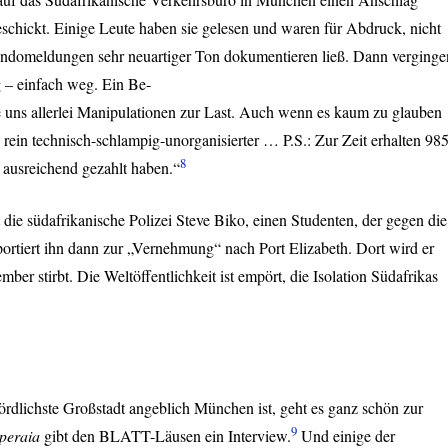
schickt. Einige Leute haben sie gelesen und waren für Abdruck, nicht
mandomeldungen sehr neuartiger Ton dokumentieren ließ. Dann verginge
 – einfach weg. Ein Be-
e uns allerlei Manipulationen zur Last. Auch wenn es kaum zu glauben
 rein technisch-schlampig-unorganisierter … P.S.: Zur Zeit erhalten 98
8
 ausreichend gezahlt haben.“
die südafrikanische Polizei Steve Biko, einen Studenten, der gegen die
sportiert ihn dann zur „Vernehmung“ nach Port Elizabeth. Dort wird er
ember stirbt. Die Weltöffentlichkeit ist empört, die Isolation Südafrikas
rdlichste Großstadt angeblich München ist, geht es ganz schön zur
9
peraia
gibt den
BLATT
-Läusen ein Interview.
Und einige der