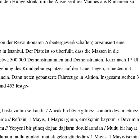
l in den Hungerstreik, um die Ausreise ihres Mannes aus Rumänien zu
on der Revolutionären Arbeitergewerkschaften) organisiert eine
 Istanbul. Der Platz ist so überfüllt, dass die Massen in die
 etwa 500.000 Demonstrantinnen und Demonstranten. Kurz nach 17 Uh
gebung des Kundgebungsplatzes auf der Lauer liegen, schießen mit
nein. Dann treten gepanzerte Fahrzeuge in Aktion. Insgesamt sterben 
nd 453 festge-
i, baskı zulüm ve kandır / Ancak bu böyle gitmez, sömürü devam etmez 
yerde // Refrain: 1 Mayıs, 1 Mayıs işçinin, emekçinin bayramı / Devrimin
amı // Yepyeni bir güneş doğar, dağların doruklarından / Mutlu bir hayat
rdumun mutlu günleri, mutlak gelen gündedir // 1 Mayıs, 1 Mayıs işçinin