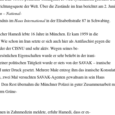
nrichtungsquote der Welt. Über die Zustände im Iran berichtet am 2. Juni
n – National-
ündnis im
Haus International
in der Elisabethstraße 87 in Schwabing.
cher Hamedi lebte 16 Jahre in München. Er kam 1959 in die
Wie schon im Iran setzte er sich auch hier als Antifaschist gegen die
nder der
CISNU
und sehr aktiv. Wegen seines be-
sönlichen Eigenschaften wurde er sehr beliebt in der irani-
ner politischen Tätigkeit wurde er stets von der
SAVAK
– iranische
d unter Druck gesetzt. Mehrere Male entzog ihm das iranische Konsulat
ss, zwei Mal versuchten
SAVAK
-Agenten gewaltsam in sein Haus
. Den Rest übernahm die Münchner Polizei in guter Zusammenarbeit m
rrn Grüne-
en in Zahnmedizin meldete, erfuhr Hamedi, dass er ex-