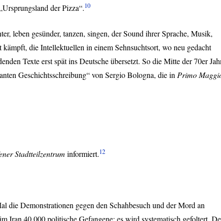
10
„Ursprungsland der Pizza“.
anter, leben gesünder, tanzen, singen, der Sound ihrer Sprache, Musik,
t kämpft, die Intellektuellen in einem Sehnsuchtsort, wo neu gedacht
nden Texte erst spät ins Deutsche übersetzt. So die Mitte der 70er Jah
itanten Geschichtsschreibung“ von Sergio Bologna, die in
Primo Maggi
12
ener Stadtteilzentrum
informiert.
Mal die Demonstrationen gegen den Schahbesuch und der Mord an
 Iran 40.000 politische Gefangene; es wird systematisch gefoltert. De