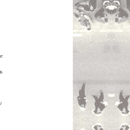
r:
36
/