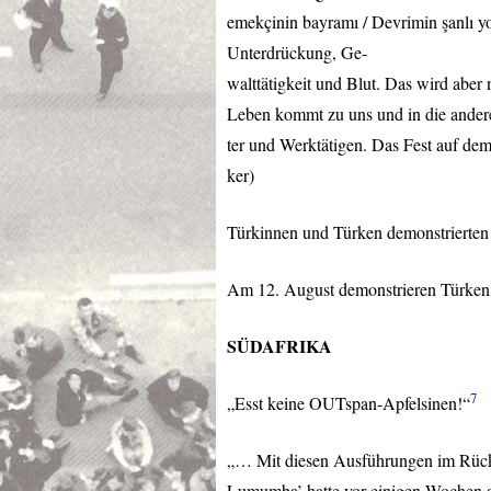
emekçinin bayramı / Devrimin şanlı yo
Unterdrückung, Ge-
walttätigkeit und Blut. Das wird aber
Leben kommt zu uns und in die anderen
ter und Werktätigen. Das Fest auf d
ker)
Türkinnen und Türken demonstrierte
Am 12. August demonstrieren Türken 
SÜDAFRIKA
7
„Esst keine OUTspan-Apfelsinen!“
„… Mit diesen Ausführungen im Rücke
Lumumba’ hatte vor einigen Wochen a