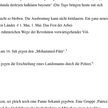
lunda ilerleyen halkların bayramı“ (Die Tage bringen heute mit sich
 nicht so bleiben. Die Ausbeutung kann nicht fortdauern. Ein ganz neue
 Länder. // 1. Mai, 1. Mai. Das Fest der Arbei-
em ruhmreichen Wege der Revolution vorwärtsgehender Völ-
5
n am 16. Juli gegen den „Mohammed-Film“.
6
gegen die Erschießung eines Landsmanns durch die Polizei.
n, sei gleich noch eine Panne bekannt gegeben. Eine Gruppe ‚Patrice
uf das Südafrikanische Verkehrsbüro in München einen Anschlag