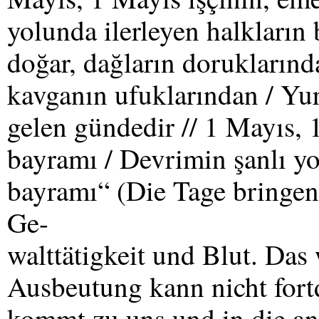
yolunda ilerleyen halkların
doğar, dağların doruklarında
kavganın ufuklarından / Yu
gelen gündedir // 1 Mayıs, 
bayramı / Devrimin şanlı yo
bayramı“ (Die Tage bringen
Ge-
walttätigkeit und Blut. Das 
Ausbeutung kann nicht fort
kommt zu uns und in die and