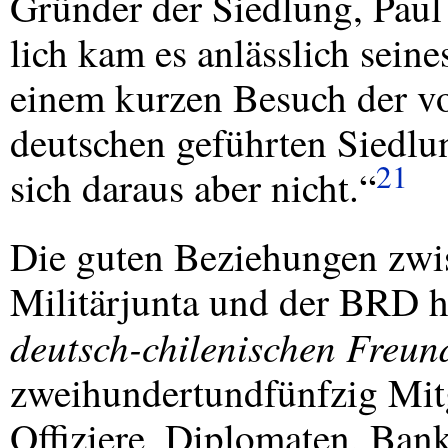
Gründer der Siedlung, Paul S
lich kam es anlässlich sein
einem kurzen Besuch der v
deutschen geführten Siedlu
21
sich daraus aber nicht.“
Die guten Beziehungen zwis
Militärjunta und der
BRD
h
deutsch-chilenischen Freund
zweihundertundfünfzig Mitg
Offiziere, Diplomaten, Bank