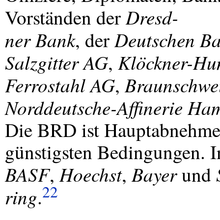
Dresd-
Vorständen der
ner Bank
Deutschen B
, der
Salzgitter AG
Klöckner-Hu
,
Ferrostahl AG
Braunschwe
,
Norddeutsche-Affinerie Ha
Die
BRD
ist Hauptabnehmer
günstigsten Bedingungen. I
BASF
Hoechst
Bayer
,
,
und
22
ring
.