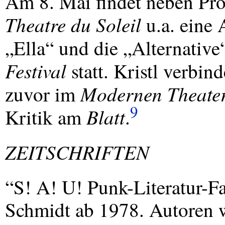
Am 8. Mai findet neben Pr
Theatre du Soleil
u.a. eine
„Ella“ und die „Alternativ
Festival
statt. Kristl verbin
Modernen Theate
zuvor im
9
Blatt
Kritik am
.
ZEITSCHRIFTEN
“S! A! U! Punk-Literatur-F
Schmidt ab 1978. Autoren w