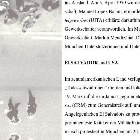
ins Ausland. Am 5. April 1979 wurde
schaft, Manuel Lopez Balam, ermorde
telgewerbes
(
UITA
) erklärte daraufhi
Gewerkschafter verantwortlich. Im M
Gewerkschaft, Marlon Mendizábal. D
München Unterstützerinnen und Unter
El
SALVADOR
USA
und
Im zentralamerikanischen Land verfüg
„Todesschwadronen“ morden und folter
19. März ruft die im Januar gegründe
sas
(
CRM
) zum Generalstreik auf, u
Angelegenheiten El Salvadors zu prote
prominenteste Kritiker der Militärdik
marsch protestiert in München am 25