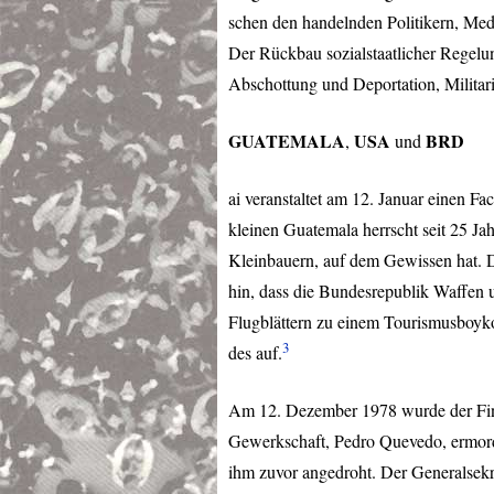
schen den handelnden Politikern, Me
Der Rückbau sozialstaatlicher Regelun
Abschottung und Deportation, Militari
GUATEMALA
USA
BRD
,
und
ai veranstaltet am 12. Januar einen Fa
kleinen Guatemala herrscht seit 25 Jah
Kleinbauern, auf dem Gewissen hat. 
hin, dass die Bundesrepublik Waffen u
Flugblättern zu einem Tourismusboyko
3
des auf.
Am 12. Dezember 1978 wurde der Fin
Gewerkschaft, Pedro Quevedo, ermordet
ihm zuvor angedroht. Der Generalsekr