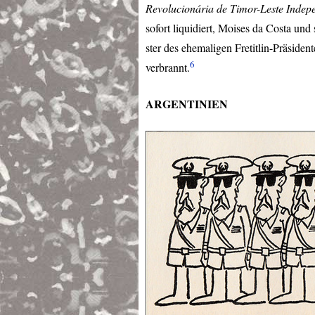
Revolucionária de Timor-Leste Indep
sofort liquidiert, Moises da Costa un
ster des ehemaligen Fretitlin-Präsid
6
verbrannt.
ARGENTINIEN