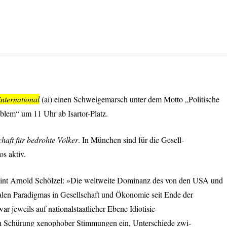
nternational
(ai) einen Schweigemarsch unter dem Motto „Politische
oblem“ um 11 Uhr ab Isartor-Platz.
chaft für bedrohte Völker
. In München sind für die Gesell-
os aktiv.
eint Arnold Schölzel: »Die weltweite Dominanz des von den
USA
und
len Paradigmas in Gesellschaft und Ökonomie seit Ende der
ar jeweils auf nationalstaatlicher Ebene Idiotisie-
ich Schürung xenophober Stimmungen ein, Unterschiede zwi-