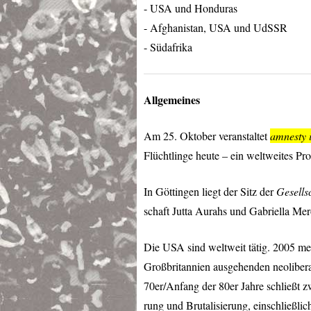
-
USA
und Honduras
- Afghanistan,
USA
und UdSSR
- Südafrika
Allgemeines
Am 25. Oktober veranstaltet
amnesty i
Flüchtlinge heute – ein weltweites Pr
In Göttingen liegt der Sitz der
Gesells
schaft Jutta Aurahs und Gabriella Mer
Die
USA
sind weltweit tätig. 2005 m
Großbritannien ausgehenden neolibera
70er/Anfang der 80er Jahre schließt zw
rung und Brutalisierung, einschließl