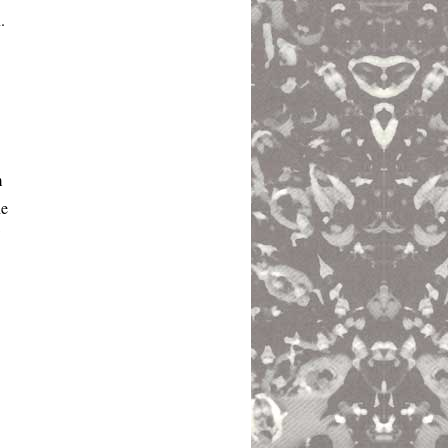
.
m
he