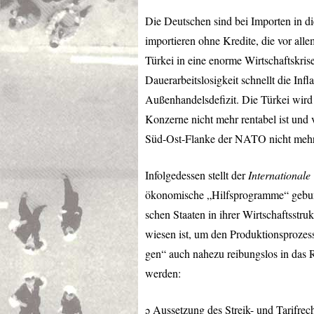
Die Deutschen sind bei Importen in d
importieren ohne Kredite, die vor all
Türkei in eine enorme Wirtschaftskris
Dauerarbeitslosigkeit schnellt die Inf
Außenhandelsdefizit. Die Türkei wird
Konzerne nicht mehr rentabel ist und v
Süd-Ost-Flanke der
NATO
nicht mehr
Infolgedessen stellt der
International
ökonomische „Hilfsprogramme“ gebund
schen Staaten in ihrer Wirtschaftsstru
wiesen ist, um den Produktionsprozes
gen“ auch nahezu reibungslos in das 
werden:
ɔ Aussetzung des Streik- und Tarifrech