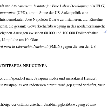
aft und das
American Institute for Free Labor Development
(
AIFLG
)
mocratica
(
UPD
), um im Sinne der US-Außenpolitik eine
ristdemokraten José Napoleón Duarte zu installieren. „… Einzelne
dienst, die gesamte Gewerkschaftsbewegung in das nordamerikanische
5
h eigenen Aussagen zwischen 60.000 und 100.000 Dollar erhalten …“
t, kämpft die am 10. Okto-
í para la Liberación Nacional
(
FMLN
) gegen die von der US-
WESTPAPUA
-
NEUGUINEA
e ein Papuadorf nahe Jayapura nieder und massakriert Hundert
 Westpapuas von Indonesien eintritt, wird gejagt und verhaftet, viele
ehörige der osttimoresischen Unabhängigkeitsbewegung
Frente