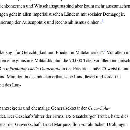
dienkonzernen und Wirtschaftsgurus sind aber kaum mehr auszumachen
gen geht in allen imperialistischen Ländern mit sozialer Demagogie,
1
sierung der Außenpolitik und Rechtsnihilismus einher.«
2
ckelzug „für Gerechtigkeit und Frieden in Mittelamerika“.
Vor allem i
ren eine grausame Militärdiktatur, die 70.000 Tote, vor allem indianisc
Die
Informationsstelle Guatemala
in der Friedrichstraße 25 weist darauf
nd Munition in das mittelamerikanische Land liefert und fordert in
tt des Lan-
anzsekretär und ehemalige Generalsekretär der
Coca-Cola
-
. Der Geschäftsführer der Firma, US-Staatsbürger Trotter, hatte dies
etär der Gewerkschaft, Israel Marquez, floh vor ähnlichen Drohungen