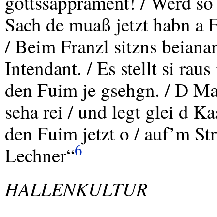
gottssapprament! / Werd so 
Sach de muaß jetzt habn a E
/ Beim Franzl sitzns beiana
Intendant. / Es stellt si ra
den Fuim je gsehgn. / D Ma
seha rei / und legt glei d 
den Fuim jetzt o / auf’m St
6
Lechner“
HALLENKULTUR